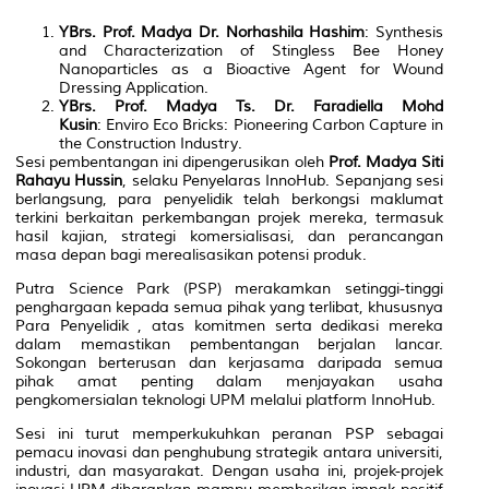
YBrs. Prof. Madya Dr. Norhashila Hashim
:
Synthesis
and Characterization of Stingless Bee Honey
Nanoparticles as a Bioactive Agent for Wound
Dressing Application
.
YBrs. Prof. Madya Ts. Dr. Faradiella Mohd
Kusin
:
Enviro Eco Bricks: Pioneering Carbon Capture in
the Construction Industry
.
Sesi pembentangan ini dipengerusikan oleh
Prof. Madya Siti
Rahayu Hussin
, selaku Penyelaras InnoHub. Sepanjang sesi
berlangsung, para penyelidik telah berkongsi maklumat
terkini berkaitan perkembangan projek mereka, termasuk
hasil kajian, strategi komersialisasi, dan perancangan
masa depan bagi merealisasikan potensi produk.
Putra Science Park (PSP) merakamkan setinggi-tinggi
penghargaan kepada semua pihak yang terlibat, khususnya
Para Penyelidik , atas komitmen serta dedikasi mereka
dalam memastikan pembentangan berjalan lancar.
Sokongan berterusan dan kerjasama daripada semua
pihak amat penting dalam menjayakan usaha
pengkomersialan teknologi UPM melalui platform InnoHub.
Sesi ini turut memperkukuhkan peranan PSP sebagai
pemacu inovasi dan penghubung strategik antara universiti,
industri, dan masyarakat. Dengan usaha ini, projek-projek