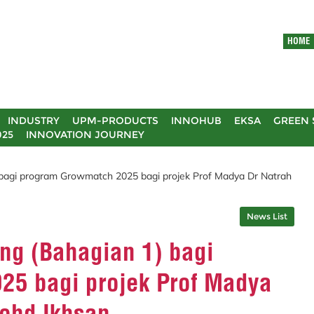
HOME
INDUSTRY
UPM-PRODUCTS
INNOHUB
EKSA
GREEN 
025
INNOVATION JOURNEY
) bagi program Growmatch 2025 bagi projek Prof Madya Dr Natrah
News List
ing (Bahagian 1) bagi
25 bagi projek Prof Madya
Mohd Ikhsan