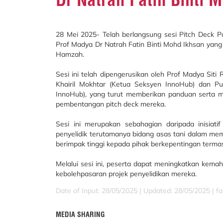
28 Mei 2025- Telah berlangsung sesi Pitch Deck P
Prof Madya Dr Natrah Fatin Binti Mohd Ikhsan yang 
Hamzah.
Sesi ini telah dipengerusikan oleh Prof Madya Siti 
Khairil Mokhtar (Ketua Seksyen InnoHub) dan Pu
InnoHub), yang turut memberikan panduan serta 
pembentangan pitch deck mereka.
Sesi ini merupakan sebahagian daripada inisia
penyelidik terutamanya bidang asas tani dalam me
berimpak tinggi kepada pihak berkepentingan termas
Melalui sesi ini, peserta dapat meningkatkan kemah
kebolehpasaran projek penyelidikan mereka.
Date of Input: 28/05/2025 |
Updated: 28/05/2025 | fa
MEDIA SHARING