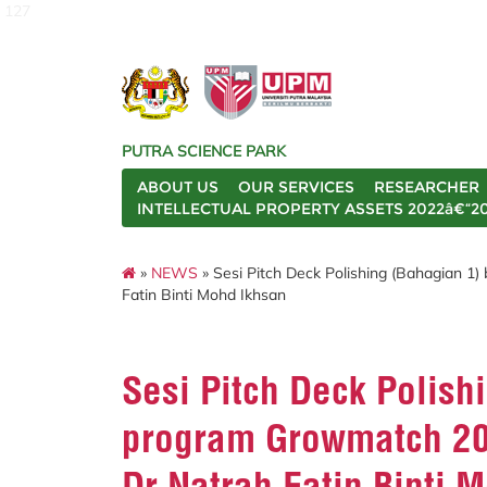
127
PUTRA SCIENCE PARK
ABOUT US
OUR SERVICES
RESEARCHER
INTELLECTUAL PROPERTY ASSETS 2022â€“2
»
NEWS
» Sesi Pitch Deck Polishing (Bahagian 1
Fatin Binti Mohd Ikhsan
Sesi Pitch Deck Polish
program Growmatch 20
Dr Natrah Fatin Binti 