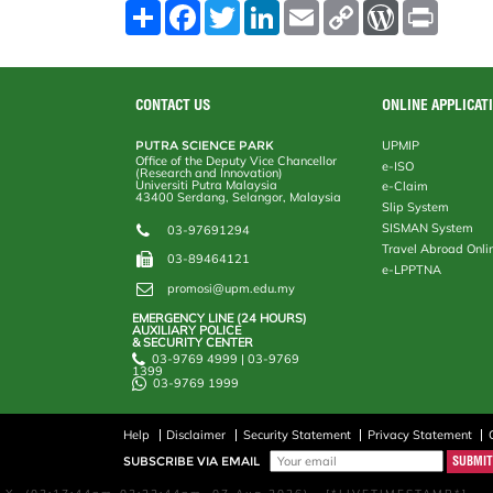
S
F
T
L
E
C
W
P
h
a
w
i
m
o
o
r
a
c
i
n
a
p
r
i
r
e
t
k
i
y
d
n
e
b
t
e
l
L
P
t
o
e
d
i
r
CONTACT US
ONLINE APPLICAT
o
r
I
n
e
k
n
k
s
PUTRA SCIENCE PARK
UPMIP
s
Office of the Deputy Vice Chancellor
e-ISO
(Research and Innovation)
Universiti Putra Malaysia
e-Claim
43400 Serdang, Selangor, Malaysia
Slip System
SISMAN System
03-97691294
Travel Abroad Onli
03-89464121
e-LPPTNA
promosi@upm.edu.my
EMERGENCY LINE (24 HOURS)
AUXILIARY POLICE
& SECURITY CENTER
03-9769 4999 | 03-9769
1399
03-9769 1999
Help
Disclaimer
Security Statement
Privacy Statement
SUBSCRIBE VIA EMAIL