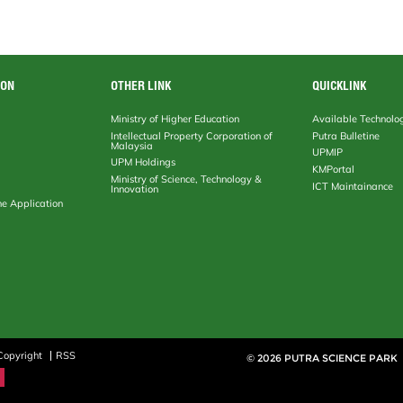
ION
OTHER LINK
QUICKLINK
Ministry of Higher Education
Available Technolo
Intellectual Property Corporation of
Putra Bulletine
Malaysia
UPMIP
UPM Holdings
KMPortal
Ministry of Science, Technology &
ICT Maintainance
Innovation
ne Application
Copyright
RSS
© 2026 PUTRA SCIENCE PARK