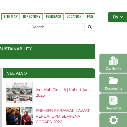
SITE MAP
DIRECTORY
FEEDBACK
LOCATION
FAQ
SUSTAINABILITY
Our Entity
SEE ALSO
Documents
InnoHub Class 5 | Kohort Jun
2026
Newsletter
PREMIER SARAWAK LAWAT
RERUAI UPM SEMPENA
COSAFS 2026