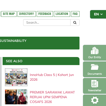
SITE MAP
DIRECTORY
FEEDBACK
LOCATION
FAQ
SUSTAINABILITY
Our Entity
SEE ALSO
Documents
InnoHub Class 5 | Kohort Jun
2026
Newsletter
PREMIER SARAWAK LAWAT
RERUAI UPM SEMPENA
COSAFS 2026