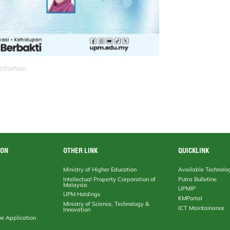
izfarhan
ION
OTHER LINK
QUICKLINK
Ministry of Higher Education
Available Technolo
Intellectual Property Corporation of
Putra Bulletine
Malaysia
UPMIP
UPM Holdings
KMPortal
Ministry of Science, Technology &
ICT Maintainance
Innovation
ne Application