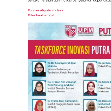
pengkomersilan dan inovasi penyelidikan dapat dicap
#universitiputramalysia
#BerilmuBerbakti