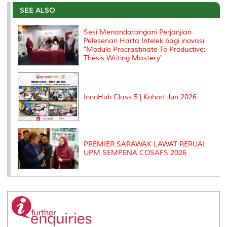
e
b
t
e
l
L
P
t
o
e
d
i
r
SEE ALSO
o
r
I
n
e
k
n
k
s
Sesi Menandatangani Perjanjian
s
Pelesenan Harta Intelek bagi inovasi
"Module Procrastinate To Productive:
Thesis Writing Mastery"
InnoHub Class 5 | Kohort Jun 2026
PREMIER SARAWAK LAWAT RERUAI
UPM SEMPENA COSAFS 2026