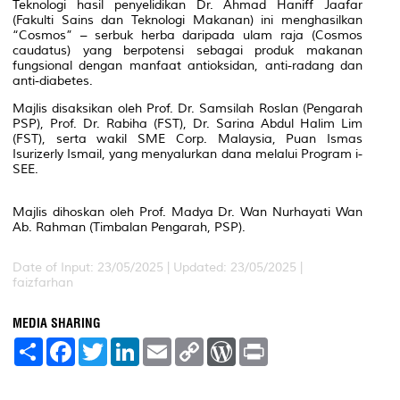
Teknologi hasil penyelidikan Dr. Ahmad Haniff Jaafar
(Fakulti Sains dan Teknologi Makanan) ini menghasilkan
“Cosmos” – serbuk herba daripada ulam raja (Cosmos
caudatus) yang berpotensi sebagai produk makanan
fungsional dengan manfaat antioksidan, anti-radang dan
anti-diabetes.
Majlis disaksikan oleh Prof. Dr. Samsilah Roslan (Pengarah
PSP), Prof. Dr. Rabiha (FST), Dr. Sarina Abdul Halim Lim
(FST), serta wakil SME Corp. Malaysia, Puan Ismas
Isurizerly Ismail, yang menyalurkan dana melalui Program i-
SEE.
Majlis dihoskan oleh Prof. Madya Dr. Wan Nurhayati Wan
Ab. Rahman (Timbalan Pengarah, PSP).
Date of Input: 23/05/2025 |
Updated: 23/05/2025 |
faizfarhan
MEDIA SHARING
S
F
T
L
E
C
W
P
h
a
w
i
m
o
o
r
a
c
i
n
a
p
r
i
r
e
t
k
i
y
d
n