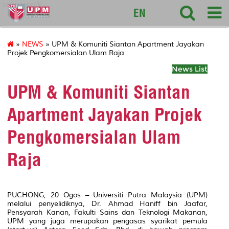
sciencepark
EN
»
NEWS
» UPM & Komuniti Siantan Apartment Jayakan
Projek Pengkomersialan Ulam Raja
News List
UPM & Komuniti Siantan
Apartment Jayakan Projek
Pengkomersialan Ulam
Raja
PUCHONG, 20 Ogos – Universiti Putra Malaysia (UPM)
melalui penyelidiknya, Dr. Ahmad Haniff bin Jaafar,
Pensyarah Kanan, Fakulti Sains dan Teknologi Makanan,
UPM yang juga merupakan pengasas syarikat pemula