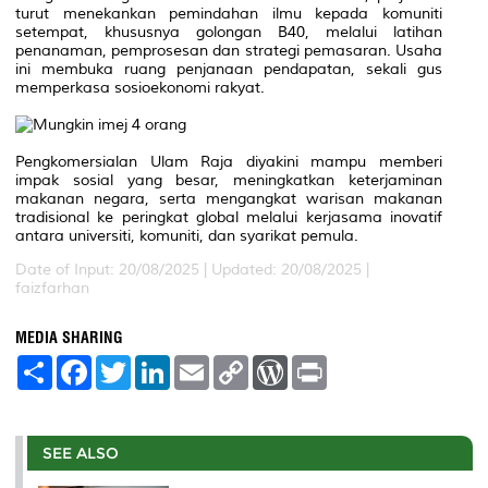
turut menekankan pemindahan ilmu kepada komuniti
setempat, khususnya golongan B40, melalui latihan
penanaman, pemprosesan dan strategi pemasaran. Usaha
ini membuka ruang penjanaan pendapatan, sekali gus
memperkasa sosioekonomi rakyat.
Pengkomersialan Ulam Raja diyakini mampu memberi
impak sosial yang besar, meningkatkan keterjaminan
makanan negara, serta mengangkat warisan makanan
tradisional ke peringkat global melalui kerjasama inovatif
antara universiti, komuniti, dan syarikat pemula.
Date of Input: 20/08/2025 |
Updated: 20/08/2025 |
faizfarhan
MEDIA SHARING
S
F
T
L
E
C
W
P
h
a
w
i
m
o
o
r
a
c
i
n
a
p
r
i
r
e
t
k
i
y
d
n
e
b
t
e
l
L
P
t
o
e
d
i
r
SEE ALSO
o
r
I
n
e
k
n
k
s