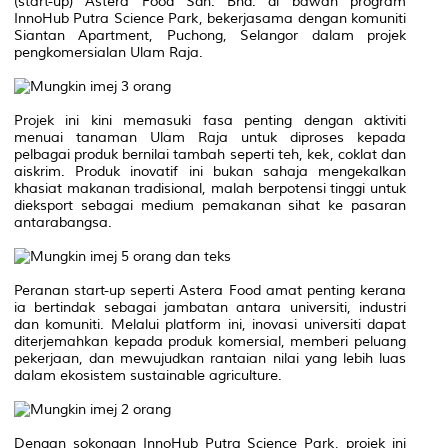
(start-up) Astera Food Sdn. Bhd. di bawah program
InnoHub Putra Science Park, bekerjasama dengan komuniti
Siantan Apartment, Puchong, Selangor dalam projek
pengkomersialan Ulam Raja.
Projek ini kini memasuki fasa penting dengan aktiviti
menuai tanaman Ulam Raja untuk diproses kepada
pelbagai produk bernilai tambah seperti teh, kek, coklat dan
aiskrim. Produk inovatif ini bukan sahaja mengekalkan
khasiat makanan tradisional, malah berpotensi tinggi untuk
dieksport sebagai medium pemakanan sihat ke pasaran
antarabangsa.
Peranan start-up seperti Astera Food amat penting kerana
ia bertindak sebagai jambatan antara universiti, industri
dan komuniti. Melalui platform ini, inovasi universiti dapat
diterjemahkan kepada produk komersial, memberi peluang
pekerjaan, dan mewujudkan rantaian nilai yang lebih luas
dalam ekosistem sustainable agriculture.
Dengan sokongan InnoHub Putra Science Park, projek ini