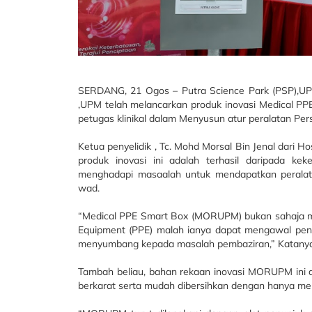
SERDANG, 21 Ogos – Putra Science Park (PSP),UP
,UPM telah melancarkan produk inovasi Medical 
petugas klinikal dalam Menyusun atur peralatan Per
Ketua penyelidik , Tc. Mohd Morsal Bin Jenal dari 
produk inovasi ini adalah terhasil daripada ke
menghadapi masaalah untuk mendapatkan peralatan
wad.
“Medical PPE Smart Box (MORUPM) bukan sahaja me
Equipment (PPE) malah ianya dapat mengawal peng
menyumbang kepada masalah pembaziran,” Katanya
Tambah beliau, bahan rekaan inovasi MORUPM ini
berkarat serta mudah dibersihkan dengan hanya me