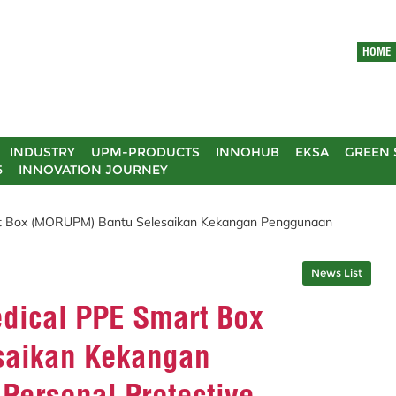
HOME
INDUSTRY
UPM-PRODUCTS
INNOHUB
EKSA
GREEN 
5
INNOVATION JOURNEY
t Box (MORUPM) Bantu Selesaikan Kekangan Penggunaan
News List
dical PPE Smart Box
saikan Kekangan
Personal Protective