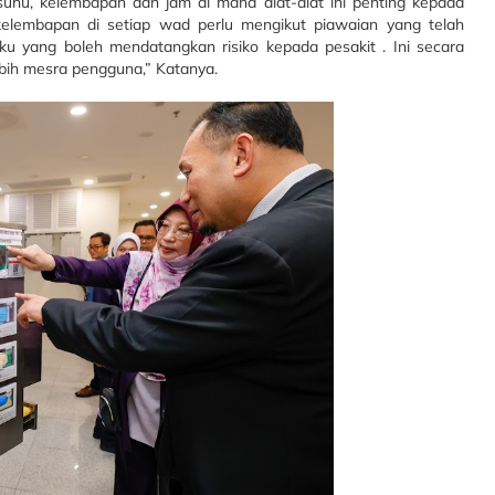
uhu, kelembapan dan jam di mana alat-alat ini penting kepada
kelembapan di setiap wad perlu mengikut piawaian yang telah
ku yang boleh mendatangkan risiko kepada pesakit . Ini secara
ebih mesra pengguna,” Katanya.