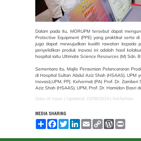
Dalam pada itu, MORUPM tersebut dapat mengur
Protective Equipment (PPE) yang praktikal serta d
juga dapat mewujudkan kualiti rawatan kepada pe
penyelidikan produk inovasi ini adalah hasil kolab
hospital iaitu Ultimate Science Resources (M) Sdn. B
Sementara itu, Majlis Perasmian Pelancararan Pro
di Hospital Sultan Abdul Aziz Shah (HSAAS), UPM ya
Inovasi),UPM, PPJ. Kehormat (PA) Prof. Dr. Zamberi
Aziz Shah (HSAAS), UPM, Prof. Dr. Hamidon Basri da
Date of Input: |
Updated: 22/08/2024 | faizfarhan
MEDIA SHARING
S
F
T
L
E
C
W
P
h
a
w
i
m
o
o
r
a
c
i
n
a
p
r
i
r
e
t
k
i
y
d
n