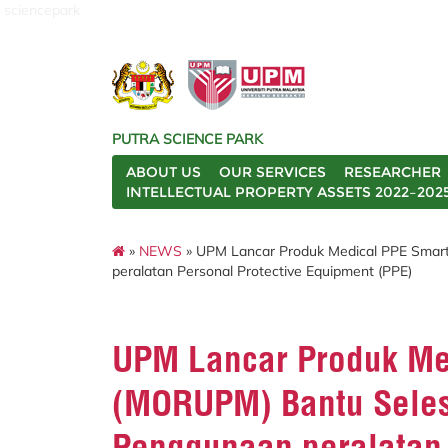
sciencepark
PUTRA SCIENCE PARK
ABOUT US
OUR SERVICES
RESEARCHER
INTELLECTUAL PROPERTY ASSETS 2022–202
»
NEWS
» UPM Lancar Produk Medical PPE Smar
peralatan Personal Protective Equipment (PPE)
UPM Lancar Produk Me
(MORUPM) Bantu Sele
Penggunaan peralatan 