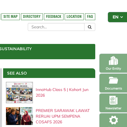
SITE MAP
DIRECTORY
FEEDBACK
LOCATION
FAQ
SUSTAINABILITY
Our Entity
SEE ALSO
Documents
InnoHub Class 5 | Kohort Jun
2026
Newsletter
PREMIER SARAWAK LAWAT
RERUAI UPM SEMPENA
COSAFS 2026