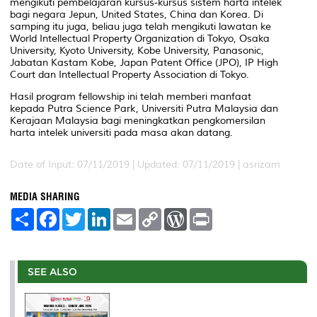
mengikuti pembelajaran kursus-kursus sistem harta intelek
bagi negara Jepun, United States, China dan Korea. Di
samping itu juga, beliau juga telah mengikuti lawatan ke
World Intellectual Property Organization di Tokyo, Osaka
University, Kyoto University, Kobe University, Panasonic,
Jabatan Kastam Kobe, Japan Patent Office (JPO), IP High
Court dan Intellectual Property Association di Tokyo.
Hasil program fellowship ini telah memberi manfaat
kepada Putra Science Park, Universiti Putra Malaysia dan
Kerajaan Malaysia bagi meningkatkan pengkomersilan
harta intelek universiti pada masa akan datang.
Date of Input: 07/11/2019 |
Updated: 07/11/2019 | asrizam
MEDIA SHARING
S
F
T
L
E
C
W
P
h
a
w
i
m
o
o
r
a
c
i
n
a
p
r
i
r
e
t
k
i
y
d
n
e
b
t
e
l
L
P
t
o
e
d
i
r
SEE ALSO
o
r
I
n
e
k
n
k
s
s