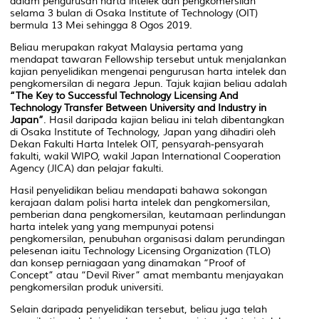
dalam pengurusan harta intelek dan pengkomersilan
selama 3 bulan di Osaka Institute of Technology (OIT)
bermula 13 Mei sehingga 8 Ogos 2019.
Beliau merupakan rakyat Malaysia pertama yang
mendapat tawaran Fellowship tersebut untuk menjalankan
kajian penyelidikan mengenai pengurusan harta intelek dan
pengkomersilan di negara Jepun. Tajuk kajian beliau adalah
“The Key to Successful Technology Licensing And
Technology Transfer Between University and Industry in
Japan”
. Hasil daripada kajian beliau ini telah dibentangkan
di Osaka Institute of Technology, Japan yang dihadiri oleh
Dekan Fakulti Harta Intelek OIT, pensyarah-pensyarah
fakulti, wakil WIPO, wakil Japan International Cooperation
Agency (JICA) dan pelajar fakulti.
Hasil penyelidikan beliau mendapati bahawa sokongan
kerajaan dalam polisi harta intelek dan pengkomersilan,
pemberian dana pengkomersilan, keutamaan perlindungan
harta intelek yang yang mempunyai potensi
pengkomersilan, penubuhan organisasi dalam perundingan
pelesenan iaitu Technology Licensing Organization (TLO)
dan konsep perniagaan yang dinamakan “Proof of
Concept” atau “Devil River” amat membantu menjayakan
pengkomersilan produk universiti.
Selain daripada penyelidikan tersebut, beliau juga telah