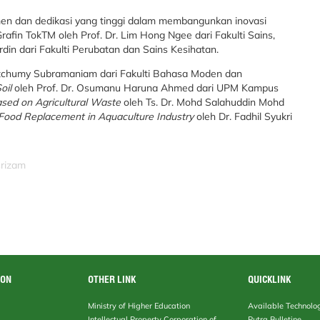
en dan dedikasi yang tinggi dalam membangunkan inovasi
Grafin TokTM oleh Prof. Dr. Lim Hong Ngee dari Fakulti Sains,
din dari Fakulti Perubatan dan Sains Kesihatan.
letchumy Subramaniam dari Fakulti Bahasa Moden dan
Soil
oleh Prof. Dr. Osumanu Haruna Ahmed dari UPM Kampus
ased on Agricultural Waste
oleh Ts. Dr. Mohd Salahuddin Mohd
 Food Replacement in
Aquaculture Industry
oleh Dr. Fadhil Syukri
srizam
ION
OTHER LINK
QUICKLINK
Ministry of Higher Education
Available Technolo
Intellectual Property Corporation of
Putra Bulletine