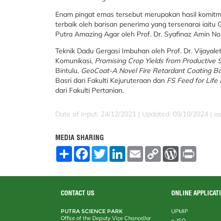
Enam pingat emas tersebut merupakan hasil komitm
terbaik oleh barisan penerima yang tersenarai iaitu 
Putra Amazing Agar oleh Prof. Dr. Syafinaz Amin Nor
Teknik Dadu Gergasi Imbuhan oleh Prof. Dr. Vijaya
Komunikasi,
Promising Crop Yields from Productive 
Bintulu,
GeoCoat-A Novel
Fire Retardant Coating B
Basri dari Fakulti Kejuruteraan dan
FS Feed for Life
dari Fakulti Pertanian.
Date of Input: 24/12/2021 | Updated: 09/10/2024 | a
MEDIA SHARING
S
F
T
L
E
C
W
P
h
a
w
i
m
o
o
r
a
c
i
n
a
p
r
i
r
e
t
k
i
y
d
n
e
b
t
e
l
L
P
t
o
e
d
i
r
CONTACT US
ONLINE APPLICAT
o
r
I
n
e
k
n
k
s
PUTRA SCIENCE PARK
UPMIP
s
Office of the Deputy Vice Chancellor
e-ISO