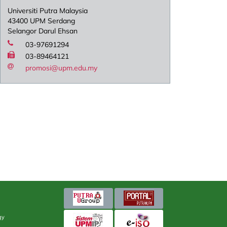
Universiti Putra Malaysia
43400 UPM Serdang
Selangor Darul Ehsan
03-97691294
03-89464121
promosi@upm.edu.my
gy