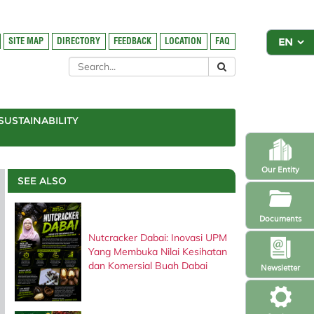
SITE MAP
DIRECTORY
FEEDBACK
LOCATION
FAQ
SUSTAINABILITY
Our Entity
SEE ALSO
Documents
Nutcracker Dabai: Inovasi UPM
Yang Membuka Nilai Kesihatan
dan Komersial Buah Dabai
Newsletter