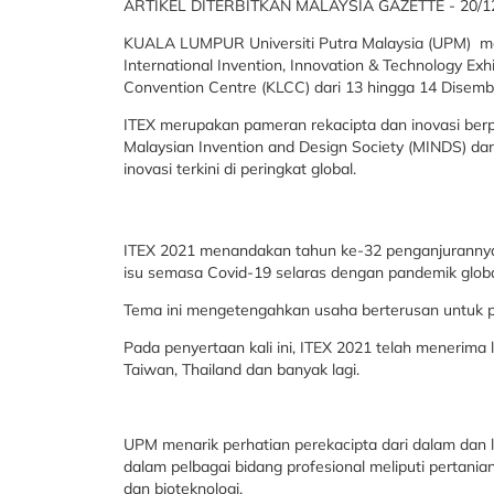
ARTIKEL DITERBITKAN MALAYSIA GAZETTE - 20/1
KUALA LUMPUR Universiti Putra Malaysia (UPM) me
International Invention, Innovation & Technology Exh
Convention Centre (KLCC) dari 13 hingga 14 Disemb
ITEX merupakan pameran rekacipta dan inovasi berp
Malaysian Invention and Design Society (MINDS) da
inovasi terkini di peringkat global.
ITEX 2021 menandakan tahun ke-32 penganjuranny
isu semasa Covid-19 selaras dengan pandemik globa
Tema ini mengetengahkan usaha berterusan untuk p
Pada penyertaan kali ini, ITEX 2021 telah menerima 
Taiwan, Thailand dan banyak lagi.
UPM menarik perhatian perekacipta dari dalam dan 
dalam pelbagai bidang profesional meliputi pertanian
dan bioteknologi.