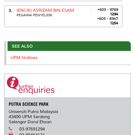
.
+603 - 9769
3.
(ENCIK) ASRIZAM BIN ESAM
1294
PEGAWAI PENYELIDIK
+603 - 8947
1254
ASHIDA BINTI OTHMAN:0389471286 ASRIZAM BIN ESAM:0389471254
SEE ALSO
UPM Hotlines
PUTRA SCIENCE PARK
Universiti Putra Malaysia
43400 UPM Serdang
Selangor Darul Ehsan
03-97691294