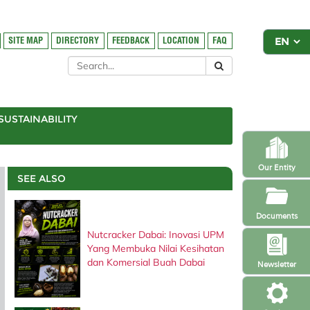
SITE MAP
DIRECTORY
FEEDBACK
LOCATION
FAQ
SUSTAINABILITY
Our Entity
SEE ALSO
Documents
Nutcracker Dabai: Inovasi UPM
Yang Membuka Nilai Kesihatan
dan Komersial Buah Dabai
Newsletter