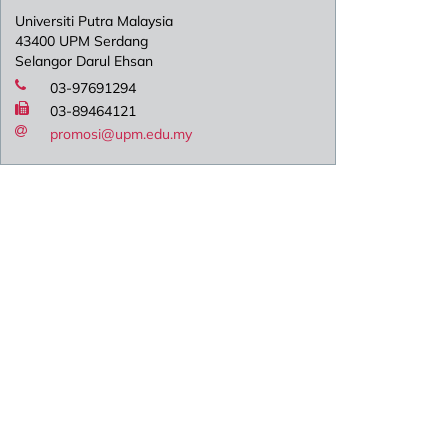
Universiti Putra Malaysia
43400 UPM Serdang
Selangor Darul Ehsan
03-97691294
03-89464121
promosi@upm.edu.my