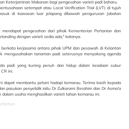
dan Keterjaminan Makanan bagi pengesahan varieti padi baharu.
nentusahaan setempat atau Local Verification Trial (LVT) di tujuh
masuk di kawasan luar jelapang dibawah pengurusan Jabatan
k mendapat pengesahan dari pihak Kementerian Pertanian dan
etanding dengan varieti sedia ada," katanya.
berkata kerjasama antara pihak UPM dan pesawah di Kelantan
uk mengusahakan tanaman padi seterusnya menyokong agenda
ada padi yang kuning penuh dan hidup dalam keadaan subur
 CR ini.
 ini dapat membantu petani hadapi kemarau. Terima kasih kepada
dan pasukan penyelidik iaitu Dr Zulkarami Berahim dan Dr Asma'a
 dalam usaha menghasilkan varieti tahan kemarau ini.
izfarhan