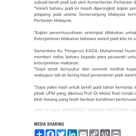
subsidi benih padi sah oleh Kementerian Pertanian 
"Varieti baharu padi ini masih diperingkat kajian pe
jelapang padi utama Semenanjung Malaysia ter
Pertanian Malaysia.
"Kajian penentuusahaan setempat dilakukan untu
Keterjaminan Makanan bahawa varieti padi kita ini s
Sementara itu, Pengerusi KADA, Muhammad Husin 
memberi nafas baharu kepada para pesawah unt
keterjaminan makanan.
"Saya amat bersyukur dan seronok melihat kep
walaupun tali air kering hasil penanaman padi varieti
"Saya yakin hasil untuk benih padi tahan kemarau
pihak UPM yang diketuai Prof Dr Mohd Razi Ismail 
binti Awang yang telah berikan komitmen berterusan
Date of Input: 04/08/2024 | Updated: 09/10/2024 | fa
MEDIA SHARING
S
F
T
L
E
C
W
P