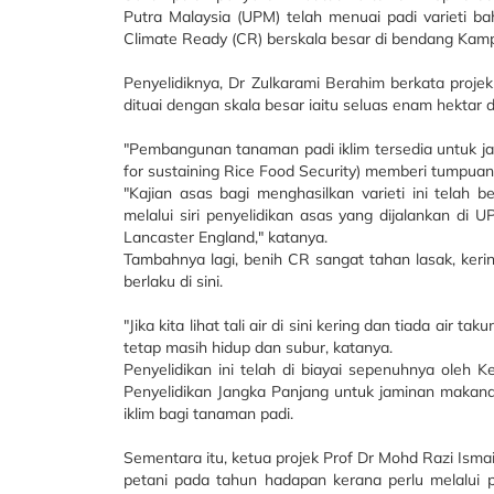
Putra Malaysia (UPM) telah menuai padi varieti b
Climate Ready (CR) berskala besar di bendang Kampun
Penyelidiknya, Dr Zulkarami Berahim berkata proje
dituai dengan skala besar iaitu seluas enam hekt
"Pembangunan tanaman padi iklim tersedia untuk j
for sustaining Rice Food Security) memberi tumpuan
"Kajian asas bagi menghasilkan varieti ini telah 
melalui siri penyelidikan asas yang dijalankan di
Lancaster England," katanya.
Tambahnya lagi, benih CR sangat tahan lasak, ke
berlaku di sini.
"Jika kita lihat tali air di sini kering dan tiada ai
tetap masih hidup dan subur, katanya.
Penyelidikan ini telah di biayai sepenuhnya oleh 
Penyelidikan Jangka Panjang untuk jaminan makan
iklim bagi tanaman padi.
Sementara itu, ketua projek Prof Dr Mohd Razi Ismail
petani pada tahun hadapan kerana perlu melalui 