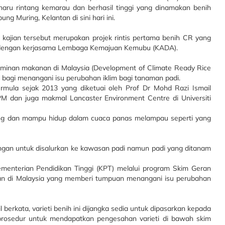
aharu rintang kemarau dan berhasil tinggi yang dinamakan benih
g Muring, Kelantan di sini hari ini.
k kajian tersebut merupakan projek rintis pertama benih CR yang
ar dengan kerjasama Lembaga Kemajuan Kemubu (KADA).
aminan makanan di Malaysia (Development of Climate Ready Rice
 bagi menangani isu perubahan iklim bagi tanaman padi.
bermula sejak 2013 yang diketuai oleh Prof Dr Mohd Razi Ismail
 UPM dan juga makmal Lancaster Environment Centre di Universiti
ring dan mampu hidup dalam cuaca panas melampau seperti yang
r takungan untuk disalurkan ke kawasan padi namun padi yang ditanam
Kementerian Pendidikan Tinggi (KPT) melalui program Skim Geran
an di Malaysia yang memberi tumpuan menangani isu perubahan
 berkata, varieti benih ini dijangka sedia untuk dipasarkan kepada
prosedur untuk mendapatkan pengesahan varieti di bawah skim