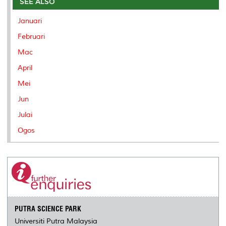
o
e
d
i
r
SEE ALSO
o
r
I
n
e
k
n
k
s
Januari
s
Februari
Mac
April
Mei
Jun
Julai
Ogos
PUTRA SCIENCE PARK
Universiti Putra Malaysia