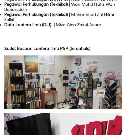
Pegawai
Perhubungan
(
Teknikal
)
| Wan Mohd Hafiz Wan
Baharuddin
Pegawai
Perhubungan
(
Teknikal
)
| Muhammad Zul Hilmi
Zulkifli
Duta
Lantera
Ilmu
(DLI) |
Miza Aina Zairul Anuar
Sudut Bacaan Lantera Ilmu PSP (terdahulu)