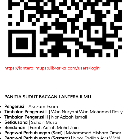
https://lanterailmupsp.librarika.com/users/
login
PANITIA SUDUT BACAAN LANTERA ILMU
Pengerusi
| Asrizam Esam
Timbalan
Pengerusi I
| Wan Nuryani Wan Mohamed Rosly
Timbalan
Pengerusi II
| Nor Azizah Ismail
Setiausaha
| Suhaili Musa
Bendahari
| Farah Adilah Mohd Zairi
Pegawai
Perhubungan
(
Seni
)
| Mohammad Hisham Omar
Pegawai
Perhubungan
(
Sastera
)
| Noor Fadilah Ayu Wichi