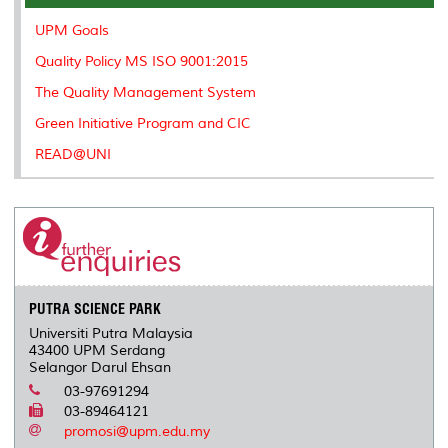
o
r
I
n
e
k
n
k
s
UPM Goals
s
Quality Policy MS ISO 9001:2015
The Quality Management System
Green Initiative Program and CIC
READ@UNI
PUTRA SCIENCE PARK
Universiti Putra Malaysia
43400 UPM Serdang
Selangor Darul Ehsan
03-97691294
03-89464121
promosi@upm.edu.my