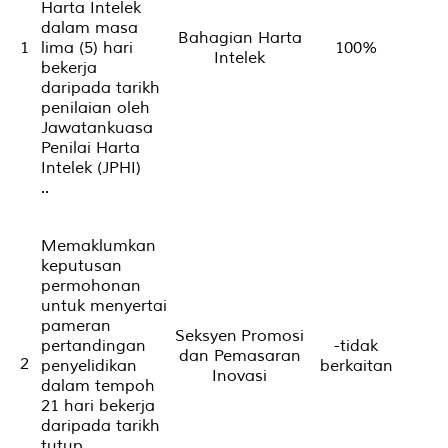
Harta Intelek
dalam masa
Bahagian Harta
1
lima (5) hari
100%
Intelek
bekerja
daripada tarikh
penilaian oleh
Jawatankuasa
Penilai Harta
Intelek (JPHI)
..
Memaklumkan
keputusan
permohonan
untuk menyertai
pameran
Seksyen Promosi
pertandingan
-tidak
dan Pemasaran
2
penyelidikan
berkaitan
Inovasi
dalam tempoh
21 hari bekerja
daripada tarikh
tutup