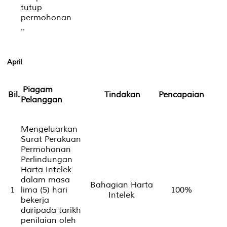
tutup
permohonan
..
April
Piagam
Bil.
Tindakan
Pencapaian
Pelanggan
Mengeluarkan
Surat Perakuan
Permohonan
Perlindungan
Harta Intelek
dalam masa
Bahagian Harta
1
lima (5) hari
100%
Intelek
bekerja
daripada tarikh
penilaian oleh