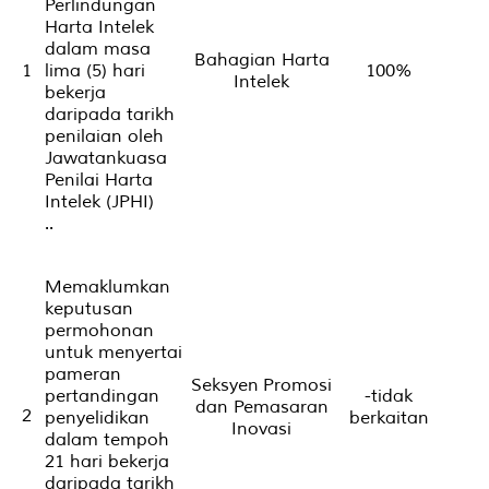
Perlindungan
Harta Intelek
dalam masa
Bahagian Harta
1
lima (5) hari
100%
Intelek
bekerja
daripada tarikh
penilaian oleh
Jawatankuasa
Penilai Harta
Intelek (JPHI)
..
Memaklumkan
keputusan
permohonan
untuk menyertai
pameran
Seksyen Promosi
pertandingan
-tidak
dan Pemasaran
2
penyelidikan
berkaitan
Inovasi
dalam tempoh
21 hari bekerja
daripada tarikh