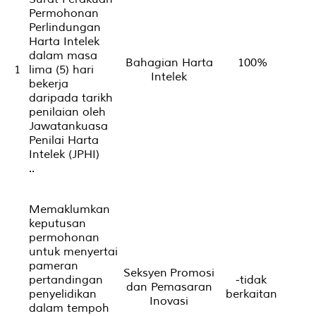
Permohonan
Perlindungan
Harta Intelek
dalam masa
Bahagian Harta
100%
1
lima (5) hari
Intelek
bekerja
daripada tarikh
penilaian oleh
Jawatankuasa
Penilai Harta
Intelek (JPHI)
..
Memaklumkan
keputusan
permohonan
untuk menyertai
pameran
Seksyen Promosi
pertandingan
-tidak
dan Pemasaran
penyelidikan
berkaitan
Inovasi
dalam tempoh