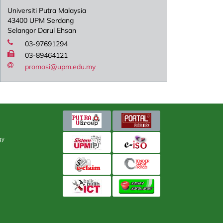
Universiti Putra Malaysia
43400 UPM Serdang
Selangor Darul Ehsan
03-97691294
03-89464121
promosi@upm.edu.my
gy