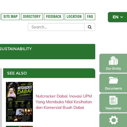
SITE MAP
DIRECTORY
FEEDBACK
LOCATION
FAQ
SUSTAINABILITY
Our Entity
SEE ALSO
Documents
Nutcracker Dabai: Inovasi UPM
Yang Membuka Nilai Kesihatan
dan Komersial Buah Dabai
Newsletter