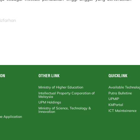
izfarhan
ION
OTHER LINK
QUICKLINK
Ministry of Higher Education
Available Technolo
Intellectual Property Corporation of
Putra Bulletine
Malaysia
UPMIP
UPM Holdings
KMPortal
Ministry of Science, Technology &
ICT Maintainance
Innovation
ne Application