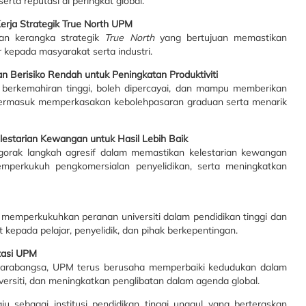
rta reputasi di peringkat global.
erja Strategik True North UPM
an kerangka strategik
True North
yang bertujuan memastikan
 kepada masyarakat serta industri.
an Berisiko Rendah untuk Peningkatan Produktiviti
erkemahiran tinggi, boleh dipercayai, dan mampu memberikan
ni termasuk memperkasakan kebolehpasaran graduan serta menarik
elestarian Kewangan untuk Hasil Lebih Baik
rak langkah agresif dalam memastikan kelestarian kewangan
perkukuh pengkomersialan penyelidikan, serta meningkatkan
emperkukuhkan peranan universiti dalam pendidikan tinggi dan
 kepada pelajar, penyelidik, dan pihak berkepentingan.
tasi UPM
antarabangsa, UPM terus berusaha memperbaiki kedudukan dalam
ersiti, dan meningkatkan penglibatan dalam agenda global.
u sebagai institusi pendidikan tinggi unggul yang berteraskan