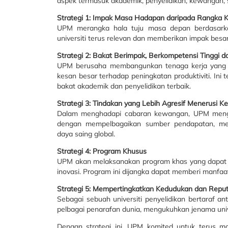
aspek termasuk akademik, penyelidikan, kewangan, se
Strategi 1: Impak Masa Hadapan daripada Rangka K
UPM merangka hala tuju masa depan berdasark
universiti terus relevan dan memberikan impak besar
Strategi 2: Bakat Berimpak, Berkompetensi Tinggi d
UPM berusaha membangunkan tenaga kerja yang b
kesan besar terhadap peningkatan produktiviti. I
bakat akademik dan penyelidikan terbaik.
Strategi 3: Tindakan yang Lebih Agresif Menerusi K
Dalam menghadapi cabaran kewangan, UPM mengo
dengan mempelbagaikan sumber pendapatan, mem
daya saing global.
Strategi 4: Program Khusus
UPM akan melaksanakan program khas yang dapat m
inovasi. Program ini dijangka dapat memberi manfaat
Strategi 5: Mempertingkatkan Kedudukan dan Repu
Sebagai sebuah universiti penyelidikan bertaraf 
pelbagai penarafan dunia, mengukuhkan jenama univ
Dengan strategi ini, UPM komited untuk terus maj