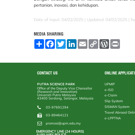
pertanian, inovasi, dan kehidupan.
Date of Input: 04/02/2025 | Updated: 04/02/2025 | fa
MEDIA SHARING
S
F
T
L
E
C
W
P
h
a
w
i
m
o
o
r
a
c
i
n
a
p
r
i
r
e
t
k
i
y
d
n
e
b
t
e
l
L
P
t
o
e
d
i
r
o
r
I
n
e
CONTACT US
ONLINE APPLICAT
k
n
k
s
s
PUTRA SCIENCE PARK
UPMIP
Office of the Deputy Vice Chancellor
e-ISO
(Research and Innovation)
Universiti Putra Malaysia
e-Claim
43400 Serdang, Selangor, Malaysia
Slip System
SISMAN System
03-97691294
Travel Abroad Onli
03-89464121
e-LPPTNA
promosi@upm.edu.my
EMERGENCY LINE (24 HOURS)
AUXILIARY POLICE