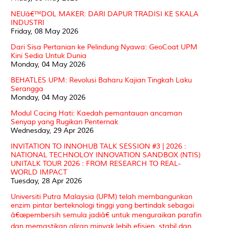
NEUâ€™DOL MAKER: DARI DAPUR TRADISI KE SKALA
INDUSTRI
Friday, 08 May 2026
Dari Sisa Pertanian ke Pelindung Nyawa: GeoCoat UPM
Kini Sedia Untuk Dunia
Monday, 04 May 2026
BEHATLES UPM: Revolusi Baharu Kajian Tingkah Laku
Serangga
Monday, 04 May 2026
Modul Cacing Hati: Kaedah pemantauan ancaman
Senyap yang Rugikan Penternak
Wednesday, 29 Apr 2026
INVITATION TO INNOHUB TALK SESSION #3 | 2026 :
NATIONAL TECHNOLOY INNOVATION SANDBOX (NTIS)
UNITALK TOUR 2026 : FROM RESEARCH TO REAL-
WORLD IMPACT
Tuesday, 28 Apr 2026
Universiti Putra Malaysia (UPM) telah membangunkan
enzim pintar berteknologi tinggi yang bertindak sebagai
â€œpembersih semula jadiâ€ untuk menguraikan parafin
dan memastikan aliran minyak lebih efisien, stabil dan