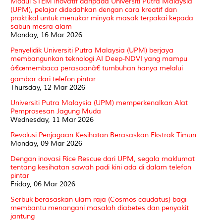
Modul STEM inovatif daripada Universiti Putra Malaysia
(UPM), pelajar didedahkan dengan cara kreatif dan
praktikal untuk menukar minyak masak terpakai kepada
sabun mesra alam
Monday, 16 Mar 2026
Penyelidik Universiti Putra Malaysia (UPM) berjaya
membangunkan teknologi AI Deep-NDVI yang mampu
â€œmembaca perasaanâ€ tumbuhan hanya melalui
gambar dari telefon pintar
Thursday, 12 Mar 2026
Universiti Putra Malaysia (UPM) memperkenalkan Alat
Pemprosesan Jagung Muda
Wednesday, 11 Mar 2026
Revolusi Penjagaan Kesihatan Berasaskan Ekstrak Timun
Monday, 09 Mar 2026
Dengan inovasi Rice Rescue dari UPM, segala maklumat
tentang kesihatan sawah padi kini ada di dalam telefon
pintar
Friday, 06 Mar 2026
Serbuk berasaskan ulam raja (Cosmos caudatus) bagi
membantu menangani masalah diabetes dan penyakit
jantung