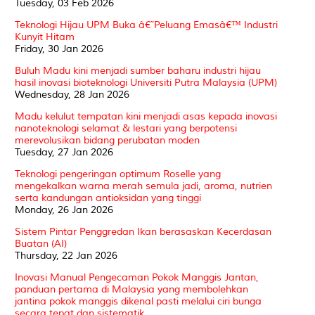
Tuesday, 03 Feb 2026
Teknologi Hijau UPM Buka â€˜Peluang Emasâ€™ Industri
Kunyit Hitam
Friday, 30 Jan 2026
Buluh Madu kini menjadi sumber baharu industri hijau
hasil inovasi bioteknologi Universiti Putra Malaysia (UPM)
Wednesday, 28 Jan 2026
Madu kelulut tempatan kini menjadi asas kepada inovasi
nanoteknologi selamat & lestari yang berpotensi
merevolusikan bidang perubatan moden
Tuesday, 27 Jan 2026
Teknologi pengeringan optimum Roselle yang
mengekalkan warna merah semula jadi, aroma, nutrien
serta kandungan antioksidan yang tinggi
Monday, 26 Jan 2026
Sistem Pintar Penggredan Ikan berasaskan Kecerdasan
Buatan (AI)
Thursday, 22 Jan 2026
Inovasi Manual Pengecaman Pokok Manggis Jantan,
panduan pertama di Malaysia yang membolehkan
jantina pokok manggis dikenal pasti melalui ciri bunga
secara tepat dan sistematik