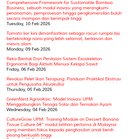
Comprehensive Framework for Sustainable Bamboo
Business, sebuah modul inovasi yang merangkumi
penanaman, pemprosesan hingga pengkomersilan buluh
secara mampan dan berimpak tinggi
Tuesday, 10 Feb 2026
Tomato liar kini dimanfaatkan sebagai racun rumpai bio
berteknologi nano yang lebih selamat, berkesan dan
mesra alam
Monday, 09 Feb 2026
Reka Bentuk Dan Penilaian Sistem Exoskeleton
Ergonomik Bagi Aktiviti Menuai Kelapa Sawit
Friday, 06 Feb 2026
Revolusi Pelet Ikan Terapung: Panduan Praktikal Ekstrusi
untuk Pengusaha Akuakultur
Thursday, 05 Feb 2026
GreenNest Agrivoltaic: Model Inovasi UPM
Menggabungkan Tenaga Solar dan Ternakan Ayam
Wednesday, 04 Feb 2026
CultureGrow UPM: Training Module on Dessert Banana
Tissue Culture â€” modul latihan pertama di Malaysia
yang memberi fokus kepada penghasilan anak benih
pisang berkualiti tinggi