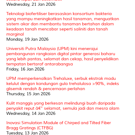
Wednesday, 21 Jan 2026
Teknologi biofertiliser berasaskan konsortium bakteria
yang mampu meningkatkan hasil tanaman, menguatkan
sistem akar dan membantu tanaman bertahan dalam
keadaan tanah mencabar seperti saliniti dan tanah
marginal
Monday, 19 Jan 2026
Universiti Putra Malaysia (UPM) kini menerajui
pembangunan rangkaian digital pintar generasi baharu
yang lebih pantas, selamat dan cekap, hasil penyelidikan
tempatan bertaraf antarabangsa
Friday, 16 Jan 2026
UPM memperkenalkan Trehaluxe, serbuk ekstrak madu
kelulut dengan kandungan gula trehalulosa >90%, indeks
glisemik rendah & pencernaan perlahan
Thursday, 15 Jan 2026
Kulit manggis yang berkesan melindungi buah daripada
penyakit reput â€” selamat, semula jadi dan mesra alam
Wednesday, 14 Jan 2026
Inovasi Simulation Module of Chirped and Tilted Fiber
Bragg Gratings (CTFBG)
Tuesday, 13 Jan 2026