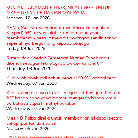
KONJAK: TANAMAN PINTAR, NILAI TINGGI UNTUK
MASA DEPAN PERTANIAN MALAYSIA
Monday, 12 Jan 2026
ARMS (Adjustable Rehabilitative Micro-Fit Shoulder
Support) â€“ inovasi alat sokongan bahu yang
membolehkan pesakit melaras sokongan sendiri tanpa
sepenuhnya bergantung kepada penjaga
Friday, 09 Jan 2026
Sistem dan Kaedah Pemetaan Nutrien Tanah atau
dikenali sebagai Teknologi â€˜Doktor Tanahâ€™
Thursday, 08 Jan 2026
Kulit buah boleh jadi sabun pencuci 99.9% antibakteria
Wednesday, 07 Jan 2026
Kulit pisang berjaya ditukar menjadi carbon quantum dots
â€“ bahan nano yang mampu mengesan bahan kimia
berbahaya seperti methyl-paraben
Wednesday, 07 Jan 2026
Mesin D'Palpa direka untuk memisahkan isi dabai secara
cekap, pantas dan bersih
Monday, 05 Jan 2026