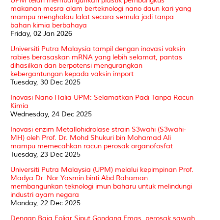
UPM telah membangunkan plastik pembungkus
makanan mesra alam berteknologi nano daun kari yang
mampu menghalau lalat secara semula jadi tanpa
bahan kimia berbahaya
Friday, 02 Jan 2026
Universiti Putra Malaysia tampil dengan inovasi vaksin
rabies berasaskan mRNA yang lebih selamat, pantas
dihasilkan dan berpotensi mengurangkan
kebergantungan kepada vaksin import
Tuesday, 30 Dec 2025
Inovasi Nano Halia UPM: Selamatkan Padi Tanpa Racun
Kimia
Wednesday, 24 Dec 2025
Inovasi enzim Metallohidrolase strain S3wahi (S3wahi-
MH) oleh Prof. Dr. Mohd Shukuri bin Mohamad Ali
mampu memecahkan racun perosak organofosfat
Tuesday, 23 Dec 2025
Universiti Putra Malaysia (UPM) melalui kepimpinan Prof.
Madya Dr. Nor Yasmin binti Abd Rahaman
membangunkan teknologi imun baharu untuk melindungi
industri ayam negara
Monday, 22 Dec 2025
Dengan Baja Foliar Siput Gondang Emas, perosak sawah