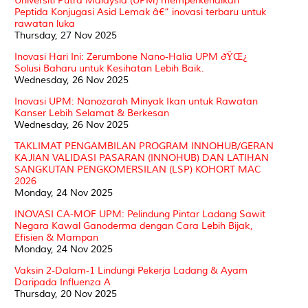
Universiti Putra Malaysia (UPM) memperkenalkan
Peptida Konjugasi Asid Lemak â€“ inovasi terbaru untuk
rawatan luka
Thursday, 27 Nov 2025
Inovasi Hari Ini: Zerumbone Nano-Halia UPM ðŸŒ¿
Solusi Baharu untuk Kesihatan Lebih Baik.
Wednesday, 26 Nov 2025
Inovasi UPM: Nanozarah Minyak Ikan untuk Rawatan
Kanser Lebih Selamat & Berkesan
Wednesday, 26 Nov 2025
TAKLIMAT PENGAMBILAN PROGRAM INNOHUB/GERAN
KAJIAN VALIDASI PASARAN (INNOHUB) DAN LATIHAN
SANGKUTAN PENGKOMERSILAN (LSP) KOHORT MAC
2026
Monday, 24 Nov 2025
INOVASI CA-MOF UPM: Pelindung Pintar Ladang Sawit
Negara Kawal Ganoderma dengan Cara Lebih Bijak,
Efisien & Mampan
Monday, 24 Nov 2025
Vaksin 2-Dalam-1 Lindungi Pekerja Ladang & Ayam
Daripada Influenza A
Thursday, 20 Nov 2025