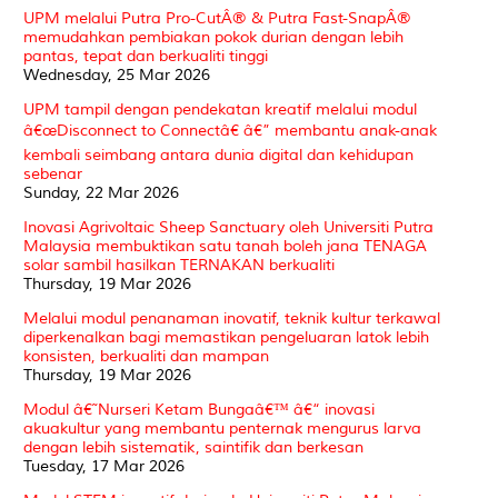
UPM melalui Putra Pro-CutÂ® & Putra Fast-SnapÂ®
memudahkan pembiakan pokok durian dengan lebih
pantas, tepat dan berkualiti tinggi
Wednesday, 25 Mar 2026
UPM tampil dengan pendekatan kreatif melalui modul
â€œDisconnect to Connectâ€ â€” membantu anak-anak
kembali seimbang antara dunia digital dan kehidupan
sebenar
Sunday, 22 Mar 2026
Inovasi Agrivoltaic Sheep Sanctuary oleh Universiti Putra
Malaysia membuktikan satu tanah boleh jana TENAGA
solar sambil hasilkan TERNAKAN berkualiti
Thursday, 19 Mar 2026
Melalui modul penanaman inovatif, teknik kultur terkawal
diperkenalkan bagi memastikan pengeluaran latok lebih
konsisten, berkualiti dan mampan
Thursday, 19 Mar 2026
Modul â€˜Nurseri Ketam Bungaâ€™ â€“ inovasi
akuakultur yang membantu penternak mengurus larva
dengan lebih sistematik, saintifik dan berkesan
Tuesday, 17 Mar 2026