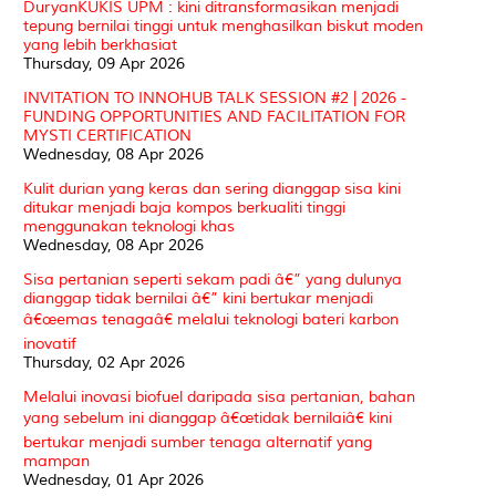
DuryanKUKIS UPM : kini ditransformasikan menjadi
tepung bernilai tinggi untuk menghasilkan biskut moden
yang lebih berkhasiat
Thursday, 09 Apr 2026
INVITATION TO INNOHUB TALK SESSION #2 | 2026 -
FUNDING OPPORTUNITIES AND FACILITATION FOR
MYSTI CERTIFICATION
Wednesday, 08 Apr 2026
Kulit durian yang keras dan sering dianggap sisa kini
ditukar menjadi baja kompos berkualiti tinggi
menggunakan teknologi khas
Wednesday, 08 Apr 2026
Sisa pertanian seperti sekam padi â€” yang dulunya
dianggap tidak bernilai â€” kini bertukar menjadi
â€œemas tenagaâ€ melalui teknologi bateri karbon
inovatif
Thursday, 02 Apr 2026
Melalui inovasi biofuel daripada sisa pertanian, bahan
yang sebelum ini dianggap â€œtidak bernilaiâ€ kini
bertukar menjadi sumber tenaga alternatif yang
mampan
Wednesday, 01 Apr 2026