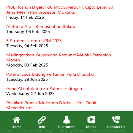
Prof. Rosnah Digelar â€˜MacGyverâ€™, Cipta Lebih 60
Jenis Mesin Pemprosesan Makanan
Friday, 14 Feb 2025
AI Bantu Atasi Kemusnahan Bakau
Thursday, 06 Feb 2025
5 Strategi Utama UPM 2025
Tuesday, 04 Feb 2025
Meningkatkan Keupayaan Komuniti Melalui Pertanian
Moden
Monday, 03 Feb 2025
Potensi Luas Bidang Pertanian Perlu Diteroka
Tuesday, 28 Jan 2025
Guna AI untuk Teroka Potensi Hidrogen
Wednesday, 22 Jan 2025
Pastikan Produk Makanan Dilabel Jelas, Tidak
Mengelirukan
Tuesday, 21 Jan 2025
INNOHUB TALK SESSION #1 | 2025 - MASTERING
DIRECTORS' POWERS AND DUTIES: LEGAL
Home
Links
Customer
Media
Contact Us
X, (09:57:17pm-10:02:17pm, 08 Aug 2026) [*LIVETIMESTAMP*]
FRAMEWORK, CASE LAW, AND PRACTICAL