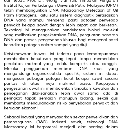
dan tepat, Prof. Dr. Wong Mui Yun, Timbalan Pengarah
Institut Kajian Perladangan Universiti Putra Malaysia (UPM)
telah membangunkan DNA Macroarray Detection of Oil
Palm Pathogens, iaitu satu sistem diagnostik berasaskan
DNA yang mampu mengenal pasti patogen penyebab
penyakit kelapa sawit dengan lebih cepat dan berkesan.
Teknologi ini menggunakan pendekatan biologi molekul
yang melibatkan pengekstrakan DNA, penguatan sasaran
DNA dan proses pengesanan khusus bagi mengenal pasti
kehadiran patogen dalam sampel yang diuji.
Keistimewaan inovasi ini terletak pada kemampuannya
memberikan keputusan yang tepat tanpa memerlukan
peralatan makmal yang terlalu kompleks atau canggih.
Melalui penggunaan membran DNA khas yang
mengandungi oligonukleotida spesifik, sistem ini dapat
mengesan pelbagai patogen kulat kelapa sawit secara
pantas di atas meja makmal biasa. Keupayaan
pengesanan awal ini membolehkan tindakan kawalan dan
pencegahan dilaksanakan lebih awal sama ada di
peringkat tapak semaian mahupun ladang, sekali gus
membantu mengurangkan risiko penyebaran penyakit dan
kerugian ekonomi.
Sebagai inovasi yang menyasarkan sektor penyelidikan dan
pembangunan (R&D) industri sawit, teknologi DNA
Macroarray ini berpotensi menjadi alat penting dalam