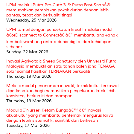
UPM melalui Putra Pro-CutÂ® & Putra Fast-SnapÂ®
memudahkan pembiakan pokok durian dengan lebih
pantas, tepat dan berkualiti tinggi
Wednesday, 25 Mar 2026
UPM tampil dengan pendekatan kreatif melalui modul
â€œDisconnect to Connectâ€ â€” membantu anak-anak
kembali seimbang antara dunia digital dan kehidupan
sebenar
Sunday, 22 Mar 2026
Inovasi Agrivoltaic Sheep Sanctuary oleh Universiti Putra
Malaysia membuktikan satu tanah boleh jana TENAGA
solar sambil hasilkan TERNAKAN berkualiti
Thursday, 19 Mar 2026
Melalui modul penanaman inovatif, teknik kultur terkawal
diperkenalkan bagi memastikan pengeluaran latok lebih
konsisten, berkualiti dan mampan
Thursday, 19 Mar 2026
Modul â€˜Nurseri Ketam Bungaâ€™ â€“ inovasi
akuakultur yang membantu penternak mengurus larva
dengan lebih sistematik, saintifik dan berkesan
Tuesday, 17 Mar 2026