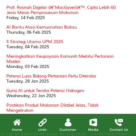
Prof. Rosnah Digelar â€˜MacGyverâ€™, Cipta Lebih 60
Jenis Mesin Pemprosesan Makanan
Friday, 14 Feb 2025
AI Bantu Atasi Kemusnahan Bakau
Thursday, 06 Feb 2025
5 Strategi Utama UPM 2025
Tuesday, 04 Feb 2025
Meningkatkan Keupayaan Komuniti Melalui Pertanian
Moden
Monday, 03 Feb 2025
Potensi Luas Bidang Pertanian Perlu Diteroka
Tuesday, 28 Jan 2025
Guna AI untuk Teroka Potensi Hidrogen
Wednesday, 22 Jan 2025
Pastikan Produk Makanan Dilabel Jelas, Tidak
Mengelirukan
Tuesday, 21 Jan 2025
INNOHUB TALK SESSION #1 | 2025 - MASTERING
DIRECTORS' POWERS AND DUTIES: LEGAL
Home
Links
Customer
Media
Contact Us
X, (12:55:32am-01:00:32am, 07 Aug 2026) [*LIVETIMESTAMP*]
FRAMEWORK, CASE LAW, AND PRACTICAL