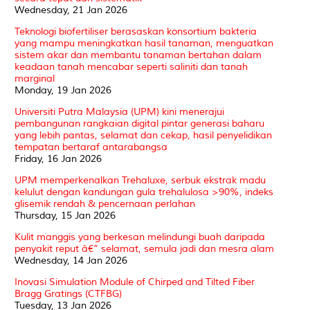
Wednesday, 21 Jan 2026
Teknologi biofertiliser berasaskan konsortium bakteria
yang mampu meningkatkan hasil tanaman, menguatkan
sistem akar dan membantu tanaman bertahan dalam
keadaan tanah mencabar seperti saliniti dan tanah
marginal
Monday, 19 Jan 2026
Universiti Putra Malaysia (UPM) kini menerajui
pembangunan rangkaian digital pintar generasi baharu
yang lebih pantas, selamat dan cekap, hasil penyelidikan
tempatan bertaraf antarabangsa
Friday, 16 Jan 2026
UPM memperkenalkan Trehaluxe, serbuk ekstrak madu
kelulut dengan kandungan gula trehalulosa >90%, indeks
glisemik rendah & pencernaan perlahan
Thursday, 15 Jan 2026
Kulit manggis yang berkesan melindungi buah daripada
penyakit reput â€” selamat, semula jadi dan mesra alam
Wednesday, 14 Jan 2026
Inovasi Simulation Module of Chirped and Tilted Fiber
Bragg Gratings (CTFBG)
Tuesday, 13 Jan 2026