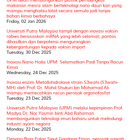
UPM telah membangunkan plastik pembungkus
makanan mesra alam berteknologi nano daun kari yang
mampu menghalau lalat secara semula jadi tanpa
bahan kimia berbahaya
Friday, 02 Jan 2026
Universiti Putra Malaysia tampil dengan inovasi vaksin
rabies berasaskan mRNA yang lebih selamat, pantas
dihasilkan dan berpotensi mengurangkan
kebergantungan kepada vaksin import
Tuesday, 30 Dec 2025
Inovasi Nano Halia UPM: Selamatkan Padi Tanpa Racun
Kimia
Wednesday, 24 Dec 2025
Inovasi enzim Metallohidrolase strain S3wahi (S3wahi-
MH) oleh Prof. Dr. Mohd Shukuri bin Mohamad Ali
mampu memecahkan racun perosak organofosfat
Tuesday, 23 Dec 2025
Universiti Putra Malaysia (UPM) melalui kepimpinan Prof.
Madya Dr. Nor Yasmin binti Abd Rahaman
membangunkan teknologi imun baharu untuk melindungi
industri ayam negara
Monday, 22 Dec 2025
Dengan Baja Foliar Siput Gondang Emas, perosak sawah