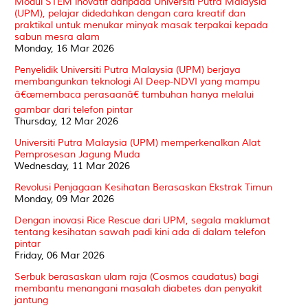
Modul STEM inovatif daripada Universiti Putra Malaysia
(UPM), pelajar didedahkan dengan cara kreatif dan
praktikal untuk menukar minyak masak terpakai kepada
sabun mesra alam
Monday, 16 Mar 2026
Penyelidik Universiti Putra Malaysia (UPM) berjaya
membangunkan teknologi AI Deep-NDVI yang mampu
â€œmembaca perasaanâ€ tumbuhan hanya melalui
gambar dari telefon pintar
Thursday, 12 Mar 2026
Universiti Putra Malaysia (UPM) memperkenalkan Alat
Pemprosesan Jagung Muda
Wednesday, 11 Mar 2026
Revolusi Penjagaan Kesihatan Berasaskan Ekstrak Timun
Monday, 09 Mar 2026
Dengan inovasi Rice Rescue dari UPM, segala maklumat
tentang kesihatan sawah padi kini ada di dalam telefon
pintar
Friday, 06 Mar 2026
Serbuk berasaskan ulam raja (Cosmos caudatus) bagi
membantu menangani masalah diabetes dan penyakit
jantung