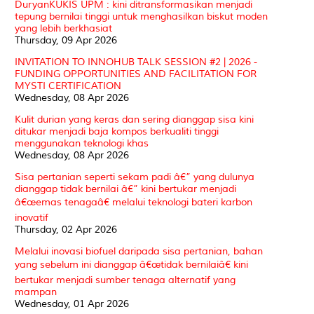
DuryanKUKIS UPM : kini ditransformasikan menjadi
tepung bernilai tinggi untuk menghasilkan biskut moden
yang lebih berkhasiat
Thursday, 09 Apr 2026
INVITATION TO INNOHUB TALK SESSION #2 | 2026 -
FUNDING OPPORTUNITIES AND FACILITATION FOR
MYSTI CERTIFICATION
Wednesday, 08 Apr 2026
Kulit durian yang keras dan sering dianggap sisa kini
ditukar menjadi baja kompos berkualiti tinggi
menggunakan teknologi khas
Wednesday, 08 Apr 2026
Sisa pertanian seperti sekam padi â€” yang dulunya
dianggap tidak bernilai â€” kini bertukar menjadi
â€œemas tenagaâ€ melalui teknologi bateri karbon
inovatif
Thursday, 02 Apr 2026
Melalui inovasi biofuel daripada sisa pertanian, bahan
yang sebelum ini dianggap â€œtidak bernilaiâ€ kini
bertukar menjadi sumber tenaga alternatif yang
mampan
Wednesday, 01 Apr 2026