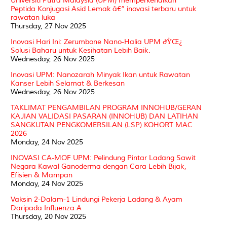
Universiti Putra Malaysia (UPM) memperkenalkan
Peptida Konjugasi Asid Lemak â€“ inovasi terbaru untuk
rawatan luka
Thursday, 27 Nov 2025
Inovasi Hari Ini: Zerumbone Nano-Halia UPM ðŸŒ¿
Solusi Baharu untuk Kesihatan Lebih Baik.
Wednesday, 26 Nov 2025
Inovasi UPM: Nanozarah Minyak Ikan untuk Rawatan
Kanser Lebih Selamat & Berkesan
Wednesday, 26 Nov 2025
TAKLIMAT PENGAMBILAN PROGRAM INNOHUB/GERAN
KAJIAN VALIDASI PASARAN (INNOHUB) DAN LATIHAN
SANGKUTAN PENGKOMERSILAN (LSP) KOHORT MAC
2026
Monday, 24 Nov 2025
INOVASI CA-MOF UPM: Pelindung Pintar Ladang Sawit
Negara Kawal Ganoderma dengan Cara Lebih Bijak,
Efisien & Mampan
Monday, 24 Nov 2025
Vaksin 2-Dalam-1 Lindungi Pekerja Ladang & Ayam
Daripada Influenza A
Thursday, 20 Nov 2025