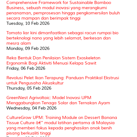
Comprehensive Framework for Sustainable Bamboo
Business, sebuah modul inovasi yang merangkumi
penanaman, pemprosesan hingga pengkomersilan buluh
secara mampan dan berimpak tinggi
Tuesday, 10 Feb 2026
Tomato liar kini dimanfaatkan sebagai racun rumpai bio
berteknologi nano yang lebih selamat, berkesan dan
mesra alam
Monday, 09 Feb 2026
Reka Bentuk Dan Penilaian Sistem Exoskeleton
Ergonomik Bagi Aktiviti Menuai Kelapa Sawit
Friday, 06 Feb 2026
Revolusi Pelet Ikan Terapung: Panduan Praktikal Ekstrusi
untuk Pengusaha Akuakultur
Thursday, 05 Feb 2026
GreenNest Agrivoltaic: Model Inovasi UPM
Menggabungkan Tenaga Solar dan Ternakan Ayam
Wednesday, 04 Feb 2026
CultureGrow UPM: Training Module on Dessert Banana
Tissue Culture â€” modul latihan pertama di Malaysia
yang memberi fokus kepada penghasilan anak benih
pisang berkualiti tinggi