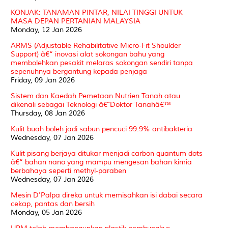
KONJAK: TANAMAN PINTAR, NILAI TINGGI UNTUK
MASA DEPAN PERTANIAN MALAYSIA
Monday, 12 Jan 2026
ARMS (Adjustable Rehabilitative Micro-Fit Shoulder
Support) â€“ inovasi alat sokongan bahu yang
membolehkan pesakit melaras sokongan sendiri tanpa
sepenuhnya bergantung kepada penjaga
Friday, 09 Jan 2026
Sistem dan Kaedah Pemetaan Nutrien Tanah atau
dikenali sebagai Teknologi â€˜Doktor Tanahâ€™
Thursday, 08 Jan 2026
Kulit buah boleh jadi sabun pencuci 99.9% antibakteria
Wednesday, 07 Jan 2026
Kulit pisang berjaya ditukar menjadi carbon quantum dots
â€“ bahan nano yang mampu mengesan bahan kimia
berbahaya seperti methyl-paraben
Wednesday, 07 Jan 2026
Mesin D'Palpa direka untuk memisahkan isi dabai secara
cekap, pantas dan bersih
Monday, 05 Jan 2026