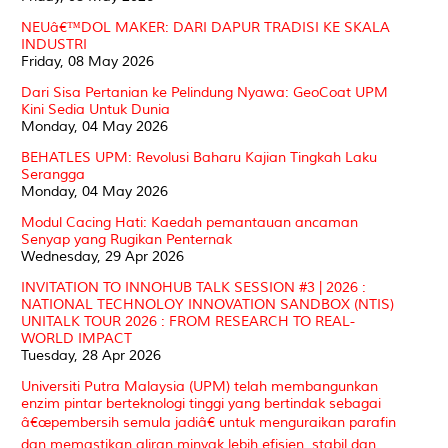
NEUâ€™DOL MAKER: DARI DAPUR TRADISI KE SKALA
INDUSTRI
Friday, 08 May 2026
Dari Sisa Pertanian ke Pelindung Nyawa: GeoCoat UPM
Kini Sedia Untuk Dunia
Monday, 04 May 2026
BEHATLES UPM: Revolusi Baharu Kajian Tingkah Laku
Serangga
Monday, 04 May 2026
Modul Cacing Hati: Kaedah pemantauan ancaman
Senyap yang Rugikan Penternak
Wednesday, 29 Apr 2026
INVITATION TO INNOHUB TALK SESSION #3 | 2026 :
NATIONAL TECHNOLOY INNOVATION SANDBOX (NTIS)
UNITALK TOUR 2026 : FROM RESEARCH TO REAL-
WORLD IMPACT
Tuesday, 28 Apr 2026
Universiti Putra Malaysia (UPM) telah membangunkan
enzim pintar berteknologi tinggi yang bertindak sebagai
â€œpembersih semula jadiâ€ untuk menguraikan parafin
dan memastikan aliran minyak lebih efisien, stabil dan