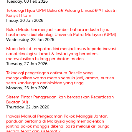
Tuesday, 03 Feb 2026
Teknologi Hijau UPM Buka â€˜Peluang Emasâ€™ Industri
Kunyit Hitam
Friday, 30 Jan 2026
Buluh Madu kini menjadi sumber baharu industri hijau
hasil inovasi bioteknologi Universiti Putra Malaysia (UPM)
Wednesday, 28 Jan 2026
Madu kelulut tempatan kini menjadi asas kepada inovasi
nanoteknologi selamat & lestari yang berpotensi
merevolusikan bidang perubatan moden
Tuesday, 27 Jan 2026
Teknologi pengeringan optimum Roselle yang
mengekalkan warna merah semula jadi, aroma, nutrien
serta kandungan antioksidan yang tinggi
Monday, 26 Jan 2026
Sistem Pintar Penggredan Ikan berasaskan Kecerdasan
Buatan (AI)
Thursday, 22 Jan 2026
Inovasi Manual Pengecaman Pokok Manggis Jantan,
panduan pertama di Malaysia yang membolehkan
jantina pokok manggis dikenal pasti melalui ciri bunga
secara tepat dan sistematik