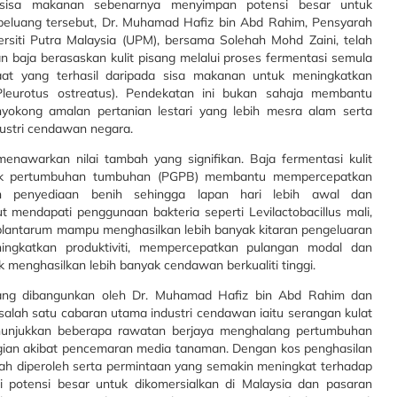
 sisa makanan sebenarnya menyimpan potensi besar untuk
 peluang tersebut, Dr. Muhamad Hafiz bin Abd Rahim, Pensyarah
ersiti Putra Malaysia (UPM), bersama Solehah Mohd Zaini, telah
n baja berasaskan kulit pisang melalui proses fermentasi semula
faat yang terhasil daripada sisa makanan untuk meningkatkan
Pleurotus ostreatus)
. Pendekatan ini bukan sahaja membantu
okong amalan pertanian lestari yang lebih mesra alam serta
dustri cendawan negara.
enawarkan nilai tambah yang signifikan. Baja fermentasi kulit
lak pertumbuhan tumbuhan (PGPB) membantu mempercepatkan
 penyediaan benih sehingga lapan hari lebih awal dan
ut mendapati penggunaan bakteria seperti
Levilactobacillus mali,
 plantarum
mampu menghasilkan lebih banyak kitaran pengeluaran
ingkatkan produktiviti, mempercepatkan pulangan modal dan
nghasilkan lebih banyak cendawan berkualiti tinggi.
 yang dibangunkan oleh Dr. Muhamad Hafiz bin Abd Rahim dan
alah satu cabaran utama industri cendawan iaitu serangan kulat
enunjukkan beberapa rawatan berjaya menghalang pertumbuhan
rugian akibat pencemaran media tanaman. Dengan kos penghasilan
 diperoleh serta permintaan yang semakin meningkat terhadap
i potensi besar untuk dikomersialkan di Malaysia dan pasaran