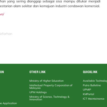
han yang sering dianggap sebagai sisa mampu ditukar menjadi
estarian alam sekitar dan kemajuan industri cendawan komersial.
wo/
izfarhan
ION
OTHER LINK
QUICKLINK
Ministry of Higher Education
Available Technolo
Intellectual Property Corporation of
Putra Bulletine
Malaysia
UPMIP
UPM Holdings
KMPortal
Ministry of Science, Technology &
ICT Maintainance
Innovation
ne Application