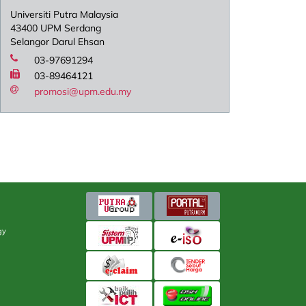
Universiti Putra Malaysia
43400 UPM Serdang
Selangor Darul Ehsan
03-97691294
03-89464121
promosi@upm.edu.my
gy