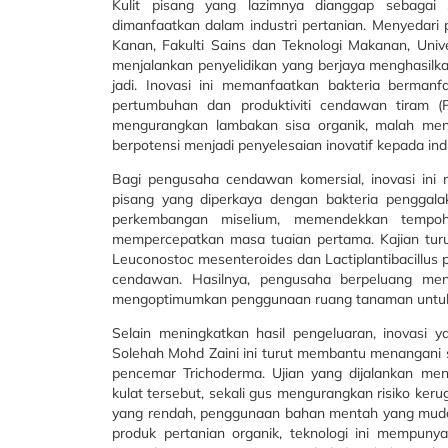
Kulit pisang yang lazimnya dianggap sebagai
dimanfaatkan dalam industri pertanian. Menyedari
Kanan, Fakulti Sains dan Teknologi Makanan, Univ
menjalankan penyelidikan yang berjaya menghasilka
jadi. Inovasi ini memanfaatkan bakteria berman
pertumbuhan dan produktiviti cendawan tiram
(
mengurangkan lambakan sisa organik, malah meny
berpotensi menjadi penyelesaian inovatif kepada in
Bagi pengusaha cendawan komersial, inovasi ini m
pisang yang diperkaya dengan bakteria pengga
perkembangan miselium, memendekkan tempoh
mempercepatkan masa tuaian pertama. Kajian tur
Leuconostoc mesenteroides
dan
Lactiplantibacillus
cendawan. Hasilnya, pengusaha berpeluang men
mengoptimumkan penggunaan ruang tanaman untuk me
Selain meningkatkan hasil pengeluaran, inovasi
Solehah Mohd Zaini ini turut membantu menangani s
pencemar
Trichoderma
. Ujian yang dijalankan m
kulat tersebut, sekali gus mengurangkan risiko ke
yang rendah, penggunaan bahan mentah yang mudah
produk pertanian organik, teknologi ini mempunya