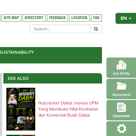
SITE MAP
DIRECTORY
FEEDBACK
LOCATION
FAQ
SUSTAINABILITY
Our Entity
SEE ALSO
Documents
Nutcracker Dabai: Inovasi UPM
Yang Membuka Nilai Kesihatan
dan Komersial Buah Dabai
Newsletter