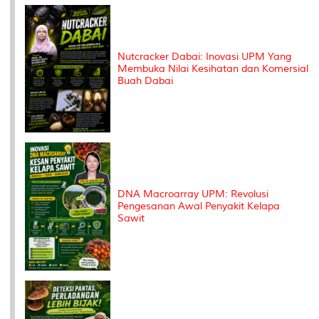
k
n
k
s
s
Nutcracker Dabai: Inovasi UPM Yang
Membuka Nilai Kesihatan dan Komersial
Buah Dabai
DNA Macroarray UPM: Revolusi
Pengesanan Awal Penyakit Kelapa
Sawit