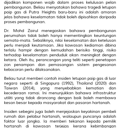
dijadikan komponen wajib dalam proses kelulusan pelan
pembangunan. Beliau menyatakan bahawa tragedi letupan
paip gas di Putra Heights baru-baru ini adalah amaran
jelas bahawa keselamatan tidak boleh dipisahkan daripada
proses pembangunan.
Dr. Mohd Zairul menegaskan bahawa pembangunan
perumahan tidak boleh hanya mementingkan keuntungan
semata-mata. Sebaliknya, nilai keselamatan dan ketelusan
perlu menjadi keutamaan. Jika kawasan kediaman dibina
terlalu hampir dengan kemudahan berisiko tinggi, risiko
terhadap keselamatan penduduk akan meningkat dengan
ketara. Oleh itu, perancangan yang teliti seperti penetapan
zon penampan dan pemasangan sistem pengesanan
kebocoran perlu dilaksanakan.
Beliau turut memberi contoh insiden letupan paip gas di luar
negara seperti di Singapura (1992), Thailand (2020) dan
Taiwan (2014), yang menyebabkan kematian dan
kecederaan ramai. Ini menunjukkan bahawa infrastruktur
utiliti yang tidak dirancang dengan baik boleh membawa
kesan besar kepada masyarakat dan pasaran hartanah.
Insiden sebegini juga boleh menjejaskan keyakinan pembeli
rumah dan pelabur hartanah, walaupun puncanya adalah
faktor luar jangka. Ia memberi tekanan kepada pemilik
hartanah di kawasan terjejas kerana kebimbangan