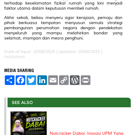
terhadap keselamatan fizikal rumah yang kini menjadi
faktor utama dalam keputusan membeli rumah.
Akhir sekali, beliau menyeru agar kerajaan, pemaju dan
pihak berkuasa tempatan menyusun semula strategi
pembangunan perumahan negara dengan pendekatan
menyeluruh yang mampu melahirkan bandar yang
selamat, mampan dan mesra penghuni.
Date of Input: 10/04/2025 | Updated: 10/04/2025 |
faizfarhan
MEDIA SHARING
S
F
T
L
E
C
W
P
h
a
w
i
m
o
o
r
a
c
i
n
a
p
r
i
r
e
t
k
i
y
d
n
e
b
t
e
l
L
P
t
o
e
d
i
r
SEE ALSO
o
r
I
n
e
k
n
k
s
s
Nutcracker Dabai: Inovasi UPM Yang