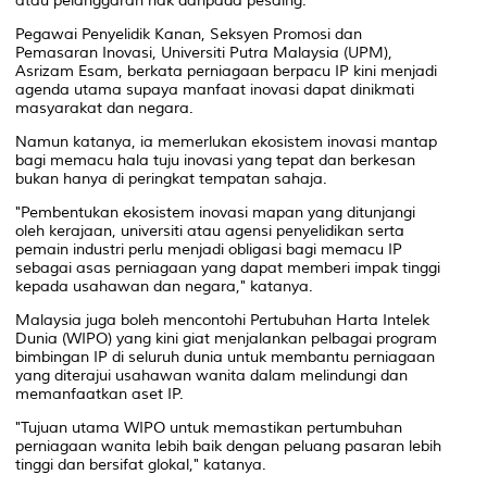
atau pelanggaran hak daripada pesaing.
Pegawai Penyelidik Kanan, Seksyen Promosi dan
Pemasaran Inovasi, Universiti Putra Malaysia (UPM),
Asrizam Esam, berkata perniagaan berpacu IP kini menjadi
agenda utama supaya manfaat inovasi dapat dinikmati
masyarakat dan negara.
Namun katanya, ia memerlukan ekosistem inovasi mantap
bagi memacu hala tuju inovasi yang tepat dan berkesan
bukan hanya di peringkat tempatan sahaja.
"Pembentukan ekosistem inovasi mapan yang ditunjangi
oleh kerajaan, universiti atau agensi penyelidikan serta
pemain industri perlu menjadi obligasi bagi memacu IP
sebagai asas perniagaan yang dapat memberi impak tinggi
kepada usahawan dan negara," katanya.
Malaysia juga boleh mencontohi Pertubuhan Harta Intelek
Dunia (WIPO) yang kini giat menjalankan pelbagai program
bimbingan IP di seluruh dunia untuk membantu perniagaan
yang diterajui usahawan wanita dalam melindungi dan
memanfaatkan aset IP.
"Tujuan utama WIPO untuk memastikan pertumbuhan
perniagaan wanita lebih baik dengan peluang pasaran lebih
tinggi dan bersifat glokal," katanya.