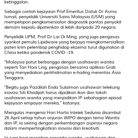
ketinggalan.
Sebagai contoh kejayaan Prof Emeritus Datuk Dr Asma
Ismail, penyelidik Universiti Sains Malaysia (USM) yang
mempelopori pengkomersialan diagnostik pantas penyakit
demam kepialu dipatenkan di lebih daripada 20 negara.
Penyelidik UPM, Prof Dr Lai Oi Ming, yang juga pengasas
syarikat pemula Lipidware yang berjaya mengkomersialkan
paten krim pelembap penghidap ekzema turut digunakan di
China ketika pandemik COVID -19.
"Malaysia patut berbangga dengan usahawan wanita
seperti Tan Hooi Ling, pengasas bersama aplikasi Grab
yang menyediakan perkhidmatan e-hailing merentas Asia
Tenggara.
"Begitu juga Pazdilah Enda Sulaiman usahawan telekung
inovasi Siti Khadijah harus dijadikan ikon dan tokoh
usahawan wanita yang menjadikan IP sebahagian episod
kejayaan empayar mereka," katanya.
Mengulas mengenai Hari Harta Intelek Sedunia disambut
26 April setiap tahun anjuran WIPO dengan tema Wanita
dan IP, ia seiring dengan perkembangan aspirasi negara
dalam mempertingkatkan inovasi dan kreativiti.
Ia juga bagi meraikan pencipta wanita, usahawan dan