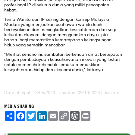
profesional IP di seluruh dunia yang miliki pencapaian
hebat.
Tema Wanita dan IP seiring dengan konsep Malaysia
Madani yang menjadikan usahawan wanita lebih
berkeyakinan dan meningkatkan kesejahteraan dari segi
kekuatan ekonomi dengan menggunakan daya cipta
baharu bagi memastikan kemampanan kelangsungan
hidup yang semakin mencabar.
"Melihat senario ini, sambutan berkenaan amat bertepatan
dengan pembudayaan keusahawanan inovasi yang lestari
untuk memenuhi kehendak semasa memastikan
kesejahteraan hidup dan ekonomi dunia," katanya
Date of Input: 18/05/2023 | Updated: 09/10/2024 | asrizam
MEDIA SHARING
S
F
T
L
E
C
W
P
h
a
w
i
m
o
o
r
a
c
i
n
a
p
r
i
r
e
t
k
i
y
d
n
e
b
t
e
l
L
P
t