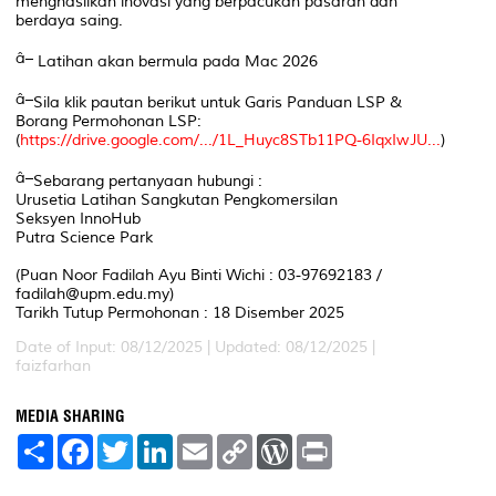
menghasilkan inovasi yang berpacukan pasaran dan
berdaya saing.
Latihan akan bermula pada Mac 2026
Sila klik pautan berikut untuk Garis Panduan LSP &
Borang Permohonan LSP:
(
https://drive.google.com/.../1L_Huyc8STb11PQ-6IqxIwJU...
)
Sebarang pertanyaan hubungi :
Urusetia Latihan Sangkutan Pengkomersilan
Seksyen InnoHub
Putra Science Park
(Puan Noor Fadilah Ayu Binti Wichi : 03-97692183 /
fadilah@upm.edu.my)
Tarikh Tutup Permohonan : 18 Disember 2025
Date of Input: 08/12/2025 | Updated: 08/12/2025 |
faizfarhan
MEDIA SHARING
S
F
T
L
E
C
W
P
h
a
w
i
m
o
o
r
a
c
i
n
a
p
r
i
r
e
t
k
i
y
d
n