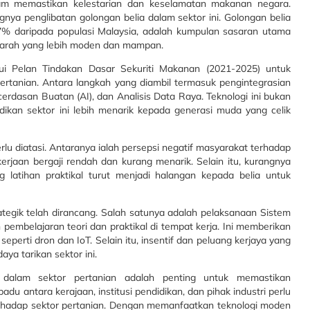
lam memastikan kelestarian dan keselamatan makanan negara.
nya penglibatan golongan belia dalam sektor ini. Golongan belia
7% daripada populasi Malaysia, adalah kumpulan sasaran utama
e arah yang lebih moden dan mampan.
alui Pelan Tindakan Dasar Sekuriti Makanan (2021-2025) untuk
ertanian. Antara langkah yang diambil termasuk pengintegrasian
cerdasan Buatan (AI), dan Analisis Data Raya. Teknologi ini bukan
adikan sektor ini lebih menarik kepada generasi muda yang celik
lu diatasi. Antaranya ialah persepsi negatif masyarakat terhadap
erjaan bergaji rendah dan kurang menarik. Selain itu, kurangnya
latihan praktikal turut menjadi halangan kepada belia untuk
ategik telah dirancang. Salah satunya adalah pelaksanaan Sistem
embelajaran teori dan praktikal di tempat kerja. Ini memberikan
eperti dron dan IoT. Selain itu, insentif dan peluang kerjaya yang
ya tarikan sektor ini.
 dalam sektor pertanian adalah penting untuk memastikan
u antara kerajaan, institusi pendidikan, dan pihak industri perlu
rhadap sektor pertanian. Dengan memanfaatkan teknologi moden