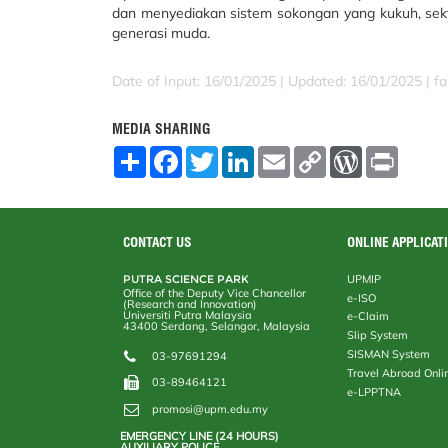
dan menyediakan sistem sokongan yang kukuh, sekto
generasi muda.
Date of Input: 16/01/2025 | Updated: 16/01/2025 | fa
MEDIA SHARING
S
F
T
L
E
C
W
P
h
a
w
i
m
o
o
r
a
c
i
n
a
p
r
i
r
e
t
k
i
y
d
n
e
b
t
e
l
L
P
t
o
e
d
i
r
CONTACT US
ONLINE APPLICAT
o
r
I
n
e
k
n
k
s
PUTRA SCIENCE PARK
UPMIP
s
Office of the Deputy Vice Chancellor
e-ISO
(Research and Innovation)
Universiti Putra Malaysia
e-Claim
43400 Serdang, Selangor, Malaysia
Slip System
SISMAN System
03-97691294
Travel Abroad Onli
03-89464121
e-LPPTNA
promosi@upm.edu.my
EMERGENCY LINE (24 HOURS)
AUXILIARY POLICE