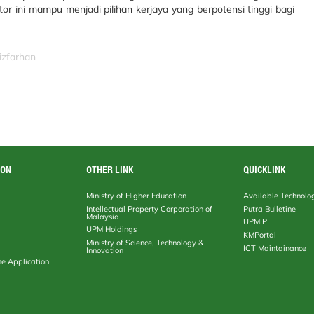
r ini mampu menjadi pilihan kerjaya yang berpotensi tinggi bagi
izfarhan
ION
OTHER LINK
QUICKLINK
Ministry of Higher Education
Available Technolo
Intellectual Property Corporation of
Putra Bulletine
Malaysia
UPMIP
UPM Holdings
KMPortal
Ministry of Science, Technology &
ICT Maintainance
Innovation
ne Application