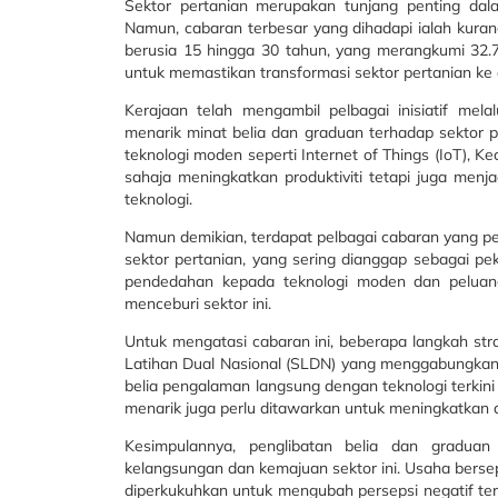
Sektor pertanian merupakan tunjang penting da
Namun, cabaran terbesar yang dihadapi ialah kurang
berusia 15 hingga 30 tahun, yang merangkumi 32.
untuk memastikan transformasi sektor pertanian k
Kerajaan telah mengambil pelbagai inisiatif mel
menarik minat belia dan graduan terhadap sektor p
teknologi moden seperti Internet of Things (IoT), Ke
sahaja meningkatkan produktiviti tetapi juga menj
teknologi.
Namun demikian, terdapat pelbagai cabaran yang per
sektor pertanian, yang sering dianggap sebagai pek
pendedahan kepada teknologi moden dan peluang 
menceburi sektor ini.
Untuk mengatasi cabaran ini, beberapa langkah str
Latihan Dual Nasional (SLDN) yang menggabungkan p
belia pengalaman langsung dengan teknologi terkini s
menarik juga perlu ditawarkan untuk meningkatkan da
Kesimpulannya, penglibatan belia dan graduan
kelangsungan dan kemajuan sektor ini. Usaha bersepad
diperkukuhkan untuk mengubah persepsi negatif te