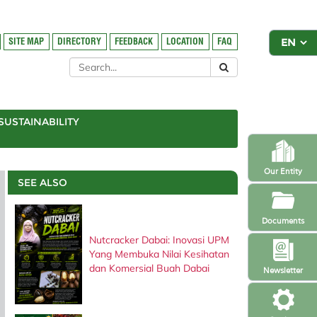
SITE MAP
DIRECTORY
FEEDBACK
LOCATION
FAQ
SUSTAINABILITY
Our Entity
SEE ALSO
Documents
Nutcracker Dabai: Inovasi UPM
Yang Membuka Nilai Kesihatan
dan Komersial Buah Dabai
Newsletter