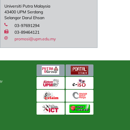
Universiti Putra Malaysia
43400 UPM Serdang
Selangor Darul Ehsan
03-97691294
03-89464121
promosi@upm.edu.my
gy