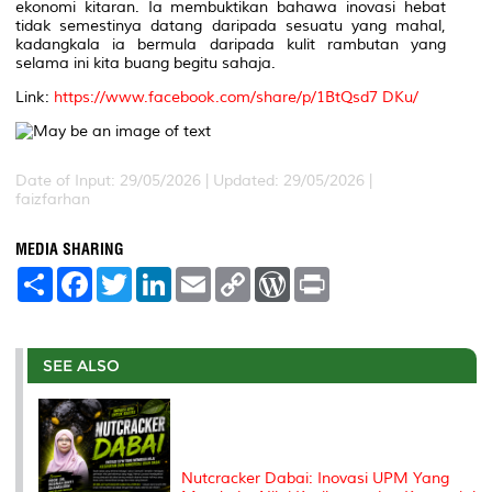
ekonomi kitaran. Ia membuktikan bahawa inovasi hebat
tidak semestinya datang daripada sesuatu yang mahal,
kadangkala ia bermula daripada kulit rambutan yang
selama ini kita buang begitu sahaja.
Link:
https://www.facebook.com/share/p/1BtQsd7 DKu/
Date of Input: 29/05/2026 | Updated: 29/05/2026 |
faizfarhan
MEDIA SHARING
S
F
T
L
E
C
W
P
h
a
w
i
m
o
o
r
a
c
i
n
a
p
r
i
r
e
t
k
i
y
d
n
e
b
t
e
l
L
P
t
o
e
d
i
r
SEE ALSO
o
r
I
n
e
k
n
k
s
s
Nutcracker Dabai: Inovasi UPM Yang