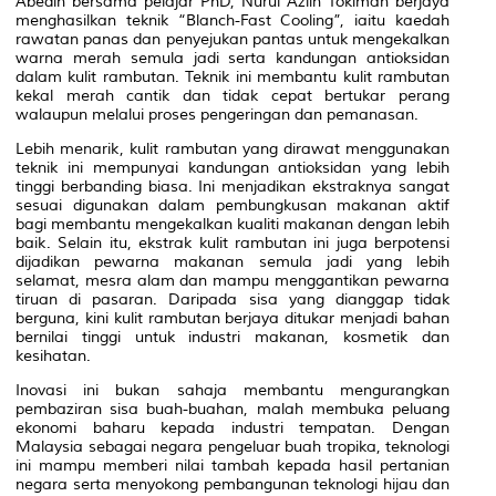
Abedin bersama pelajar PhD, Nurul Azlin Tokiman berjaya
menghasilkan teknik “Blanch-Fast Cooling”, iaitu kaedah
rawatan panas dan penyejukan pantas untuk mengekalkan
warna merah semula jadi serta kandungan antioksidan
dalam kulit rambutan. Teknik ini membantu kulit rambutan
kekal merah cantik dan tidak cepat bertukar perang
walaupun melalui proses pengeringan dan pemanasan.
Lebih menarik, kulit rambutan yang dirawat menggunakan
teknik ini mempunyai kandungan antioksidan yang lebih
tinggi berbanding biasa. Ini menjadikan ekstraknya sangat
sesuai digunakan dalam pembungkusan makanan aktif
bagi membantu mengekalkan kualiti makanan dengan lebih
baik. Selain itu, ekstrak kulit rambutan ini juga berpotensi
dijadikan pewarna makanan semula jadi yang lebih
selamat, mesra alam dan mampu menggantikan pewarna
tiruan di pasaran. Daripada sisa yang dianggap tidak
berguna, kini kulit rambutan berjaya ditukar menjadi bahan
bernilai tinggi untuk industri makanan, kosmetik dan
kesihatan.
Inovasi ini bukan sahaja membantu mengurangkan
pembaziran sisa buah-buahan, malah membuka peluang
ekonomi baharu kepada industri tempatan. Dengan
Malaysia sebagai negara pengeluar buah tropika, teknologi
ini mampu memberi nilai tambah kepada hasil pertanian
negara serta menyokong pembangunan teknologi hijau dan