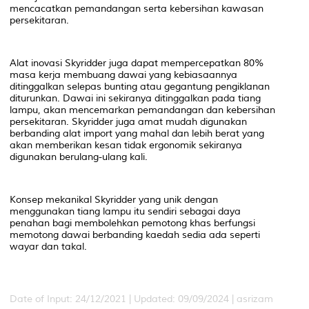
mencacatkan pemandangan serta kebersihan kawasan
persekitaran.
Alat inovasi Skyridder juga dapat mempercepatkan 80%
masa kerja membuang dawai yang kebiasaannya
ditinggalkan selepas bunting atau gegantung pengiklanan
diturunkan. Dawai ini sekiranya ditinggalkan pada tiang
lampu, akan mencemarkan pemandangan dan kebersihan
persekitaran. Skyridder juga amat mudah digunakan
berbanding alat import yang mahal dan lebih berat yang
akan memberikan kesan tidak ergonomik sekiranya
digunakan berulang-ulang kali.
Konsep mekanikal Skyridder yang unik dengan
menggunakan tiang lampu itu sendiri sebagai daya
penahan bagi membolehkan pemotong khas berfungsi
memotong dawai berbanding kaedah sedia ada seperti
wayar dan takal.
Date of Input: 24/12/2021 | Updated: 09/09/2024 | asrizam