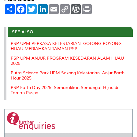
S
F
T
L
E
C
W
P
h
a
w
i
m
o
o
r
a
c
i
n
a
p
r
i
r
e
t
k
i
y
d
n
e
b
t
e
l
L
P
t
o
e
d
i
r
SEE ALSO
o
r
I
n
e
k
n
k
s
PSP UPM PERKASA KELESTARIAN: GOTONG-ROYONG
s
HIJAU MERIAHKAN TAMAN PSP
PSP UPM ANJUR PROGRAM KESEDARAN ALAM HIJAU
2025
Putra Science Park UPM Sokong Kelestarian, Anjur Earth
Hour 2025
PSP Earth Day 2025: Semarakkan Semangat Hijau di
Taman Puspa