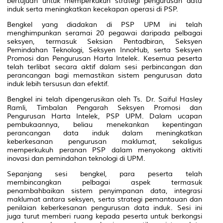
bertujuan untuk memperkukuh strategi pengurusan data
induk serta meningkatkan kecekapan operasi di PSP.
Bengkel yang diadakan di PSP UPM ini telah
menghimpunkan seramai 20 pegawai daripada pelbagai
seksyen, termasuk Seksian Pentadbiran, Seksyen
Pemindahan Teknologi, Seksyen InnoHub, serta Seksyen
Promosi dan Pengurusan Harta Intelek. Kesemua peserta
telah terlibat secara aktif dalam sesi perbincangan dan
perancangan bagi memastikan sistem pengurusan data
induk lebih tersusun dan efektif.
Bengkel ini telah dipengerusikan oleh Ts. Dr. Saiful Hasley
Ramli, Timbalan Pengarah Seksyen Promosi dan
Pengurusan Harta Intelek, PSP UPM. Dalam ucapan
pembukaannya, beliau menekankan kepentingan
perancangan data induk dalam meningkatkan
keberkesanan pengurusan maklumat, sekaligus
memperkukuh peranan PSP dalam menyokong aktiviti
inovasi dan pemindahan teknologi di UPM.
Sepanjang sesi bengkel, para peserta telah
membincangkan pelbagai aspek termasuk
penambahbaikan sistem penyimpanan data, integrasi
maklumat antara seksyen, serta strategi pemantauan dan
penilaian keberkesanan pengurusan data induk. Sesi ini
juga turut memberi ruang kepada peserta untuk berkongsi