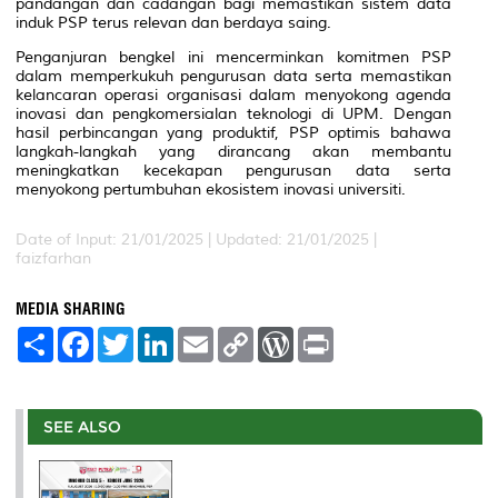
pandangan dan cadangan bagi memastikan sistem data
induk PSP terus relevan dan berdaya saing.
Penganjuran bengkel ini mencerminkan komitmen PSP
dalam memperkukuh pengurusan data serta memastikan
kelancaran operasi organisasi dalam menyokong agenda
inovasi dan pengkomersialan teknologi di UPM. Dengan
hasil perbincangan yang produktif, PSP optimis bahawa
langkah-langkah yang dirancang akan membantu
meningkatkan kecekapan pengurusan data serta
menyokong pertumbuhan ekosistem inovasi universiti.
Date of Input: 21/01/2025 |
Updated: 21/01/2025 |
faizfarhan
MEDIA SHARING
S
F
T
L
E
C
W
P
h
a
w
i
m
o
o
r
a
c
i
n
a
p
r
i
r
e
t
k
i
y
d
n
e
b
t
e
l
L
P
t
o
e
d
i
r
SEE ALSO
o
r
I
n
e
k
n
k
s
s