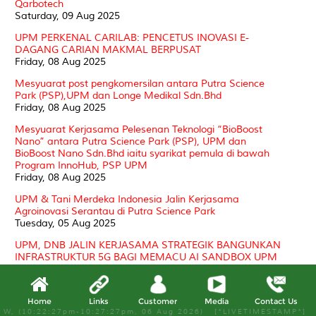
Qarbotech
Saturday, 09 Aug 2025
UPM PERKENAL CARILAB: PENCETUS INOVASI E-
DAGANG CARIAN MAKMAL BERPUSAT
Friday, 08 Aug 2025
Mesyuarat post pengkomersilan antara Putra Science
Park (PSP),UPM dan Longe Medikal Sdn.Bhd
Friday, 08 Aug 2025
Mesyuarat Kerjasama Pelesenan Teknologi “BioBoost
Nano” antara Putra Science Park (PSP), UPM dan
BioBoost Nano Sdn.Bhd iaitu syarikat pemula di bawah
Program InnoHub, PSP UPM
Friday, 08 Aug 2025
UPM & Tani Merdeka Indonesia Jalin Kerjasama
Agroinovasi Serantau di Putra Science Park
Tuesday, 05 Aug 2025
UPM, DNB JALIN KERJASAMA STRATEGIK BANGUNKAN
INFRASTRUKTUR 5G BAGI MEMACU AI SANDBOX UPM
Tuesday, 05 Aug 2025
Setinggi-tinggi ucapan Tahniah diucapkan kepada EN.
Home
Links
Customer
Media
Contact Us
MOHD RUSDY HASAN atas kenaikan pangkat ke
W, (10:22:27pm-10:27:27pm, 06 Aug 2026) [*LIVETIMESTAMP*]
jawatan Pegawai Tadbir Gred N12 (KUP)