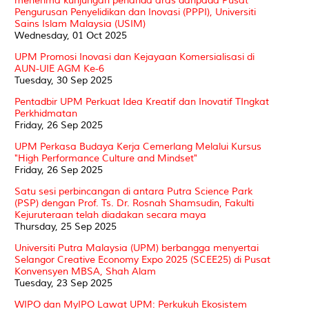
menerima kunjungan penanda aras daripada Pusat
Pengurusan Penyelidikan dan Inovasi (PPPI), Universiti
Sains Islam Malaysia (USIM)
Wednesday, 01 Oct 2025
UPM Promosi Inovasi dan Kejayaan Komersialisasi di
AUN-UIE AGM Ke-6
Tuesday, 30 Sep 2025
Pentadbir UPM Perkuat Idea Kreatif dan Inovatif TIngkat
Perkhidmatan
Friday, 26 Sep 2025
UPM Perkasa Budaya Kerja Cemerlang Melalui Kursus
"High Performance Culture and Mindset"
Friday, 26 Sep 2025
Satu sesi perbincangan di antara Putra Science Park
(PSP) dengan Prof. Ts. Dr. Rosnah Shamsudin, Fakulti
Kejuruteraan telah diadakan secara maya
Thursday, 25 Sep 2025
Universiti Putra Malaysia (UPM) berbangga menyertai
Selangor Creative Economy Expo 2025 (SCEE25) di Pusat
Konvensyen MBSA, Shah Alam
Tuesday, 23 Sep 2025
WIPO dan MyIPO Lawat UPM: Perkukuh Ekosistem