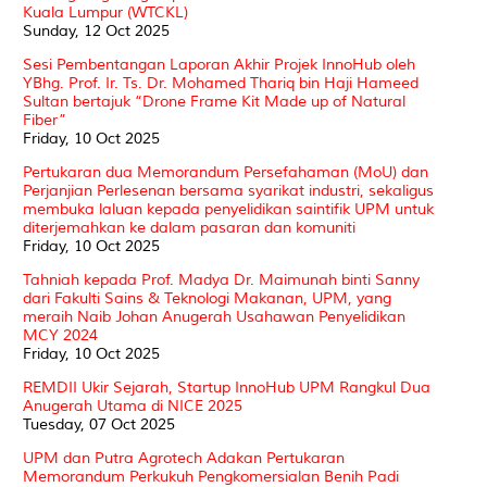
Kuala Lumpur (WTCKL)
Sunday, 12 Oct 2025
Sesi Pembentangan Laporan Akhir Projek InnoHub oleh
YBhg. Prof. Ir. Ts. Dr. Mohamed Thariq bin Haji Hameed
Sultan bertajuk “Drone Frame Kit Made up of Natural
Fiber”
Friday, 10 Oct 2025
Pertukaran dua Memorandum Persefahaman (MoU) dan
Perjanjian Perlesenan bersama syarikat industri, sekaligus
membuka laluan kepada penyelidikan saintifik UPM untuk
diterjemahkan ke dalam pasaran dan komuniti
Friday, 10 Oct 2025
Tahniah kepada Prof. Madya Dr. Maimunah binti Sanny
dari Fakulti Sains & Teknologi Makanan, UPM, yang
meraih Naib Johan Anugerah Usahawan Penyelidikan
MCY 2024
Friday, 10 Oct 2025
REMDII Ukir Sejarah, Startup InnoHub UPM Rangkul Dua
Anugerah Utama di NICE 2025
Tuesday, 07 Oct 2025
UPM dan Putra Agrotech Adakan Pertukaran
Memorandum Perkukuh Pengkomersialan Benih Padi