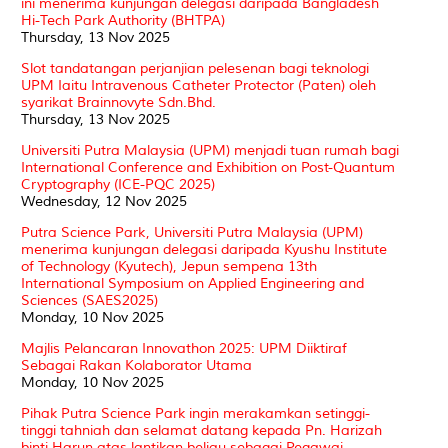
ini menerima kunjungan delegasi daripada Bangladesh
Hi-Tech Park Authority (BHTPA)
Thursday, 13 Nov 2025
Slot tandatangan perjanjian pelesenan bagi teknologi
UPM Iaitu Intravenous Catheter Protector (Paten) oleh
syarikat Brainnovyte Sdn.Bhd.
Thursday, 13 Nov 2025
Universiti Putra Malaysia (UPM) menjadi tuan rumah bagi
International Conference and Exhibition on Post-Quantum
Cryptography (ICE-PQC 2025)
Wednesday, 12 Nov 2025
Putra Science Park, Universiti Putra Malaysia (UPM)
menerima kunjungan delegasi daripada Kyushu Institute
of Technology (Kyutech), Jepun sempena 13th
International Symposium on Applied Engineering and
Sciences (SAES2025)
Monday, 10 Nov 2025
Majlis Pelancaran Innovathon 2025: UPM Diiktiraf
Sebagai Rakan Kolaborator Utama
Monday, 10 Nov 2025
Pihak Putra Science Park ingin merakamkan setinggi-
tinggi tahniah dan selamat datang kepada Pn. Harizah
binti Harun atas lantikan beliau sebagai Pegawai