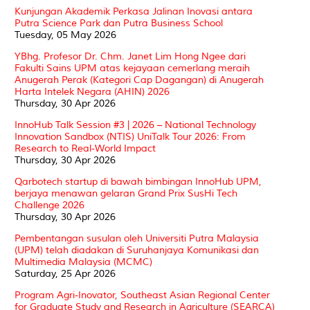
Kunjungan Akademik Perkasa Jalinan Inovasi antara
Putra Science Park dan Putra Business School
Tuesday, 05 May 2026
YBhg. Profesor Dr. Chm. Janet Lim Hong Ngee dari
Fakulti Sains UPM atas kejayaan cemerlang meraih
Anugerah Perak (Kategori Cap Dagangan) di Anugerah
Harta Intelek Negara (AHIN) 2026
Thursday, 30 Apr 2026
InnoHub Talk Session #3 | 2026 – National Technology
Innovation Sandbox (NTIS) UniTalk Tour 2026: From
Research to Real-World Impact
Thursday, 30 Apr 2026
Qarbotech startup di bawah bimbingan InnoHub UPM,
berjaya menawan gelaran Grand Prix SusHi Tech
Challenge 2026
Thursday, 30 Apr 2026
Pembentangan susulan oleh Universiti Putra Malaysia
(UPM) telah diadakan di Suruhanjaya Komunikasi dan
Multimedia Malaysia (MCMC)
Saturday, 25 Apr 2026
Program Agri-Inovator, Southeast Asian Regional Center
for Graduate Study and Research in Agriculture (SEARCA)