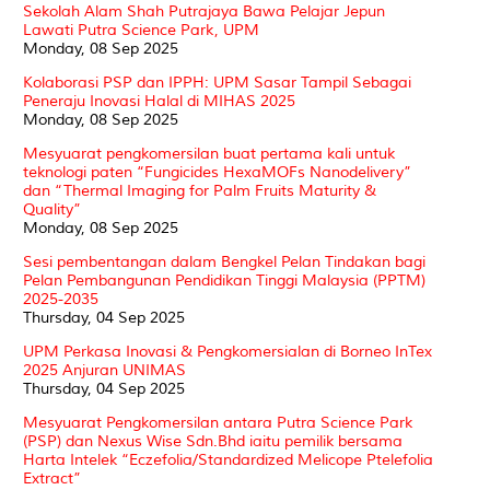
Sekolah Alam Shah Putrajaya Bawa Pelajar Jepun
Lawati Putra Science Park, UPM
Monday, 08 Sep 2025
Kolaborasi PSP dan IPPH: UPM Sasar Tampil Sebagai
Peneraju Inovasi Halal di MIHAS 2025
Monday, 08 Sep 2025
Mesyuarat pengkomersilan buat pertama kali untuk
teknologi paten “Fungicides HexaMOFs Nanodelivery”
dan “Thermal Imaging for Palm Fruits Maturity &
Quality”
Monday, 08 Sep 2025
Sesi pembentangan dalam Bengkel Pelan Tindakan bagi
Pelan Pembangunan Pendidikan Tinggi Malaysia (PPTM)
2025-2035
Thursday, 04 Sep 2025
UPM Perkasa Inovasi & Pengkomersialan di Borneo InTex
2025 Anjuran UNIMAS
Thursday, 04 Sep 2025
Mesyuarat Pengkomersilan antara Putra Science Park
(PSP) dan Nexus Wise Sdn.Bhd iaitu pemilik bersama
Harta Intelek “Eczefolia/Standardized Melicope Ptelefolia
Extract”