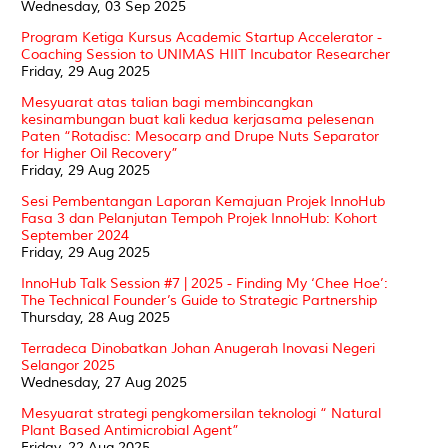
Wednesday, 03 Sep 2025
Program Ketiga Kursus Academic Startup Accelerator -
Coaching Session to UNIMAS HIIT Incubator Researcher
Friday, 29 Aug 2025
Mesyuarat atas talian bagi membincangkan
kesinambungan buat kali kedua kerjasama pelesenan
Paten “Rotadisc: Mesocarp and Drupe Nuts Separator
for Higher Oil Recovery”
Friday, 29 Aug 2025
Sesi Pembentangan Laporan Kemajuan Projek InnoHub
Fasa 3 dan Pelanjutan Tempoh Projek InnoHub: Kohort
September 2024
Friday, 29 Aug 2025
InnoHub Talk Session #7 | 2025 - Finding My ‘Chee Hoe’:
The Technical Founder’s Guide to Strategic Partnership
Thursday, 28 Aug 2025
Terradeca Dinobatkan Johan Anugerah Inovasi Negeri
Selangor 2025
Wednesday, 27 Aug 2025
Mesyuarat strategi pengkomersilan teknologi “ Natural
Plant Based Antimicrobial Agent”
Friday, 22 Aug 2025