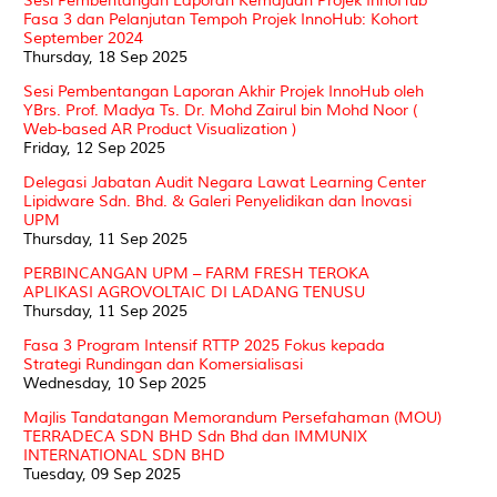
Sesi Pembentangan Laporan Kemajuan Projek InnoHub
Fasa 3 dan Pelanjutan Tempoh Projek InnoHub: Kohort
September 2024
Thursday, 18 Sep 2025
Sesi Pembentangan Laporan Akhir Projek InnoHub oleh
YBrs. Prof. Madya Ts. Dr. Mohd Zairul bin Mohd Noor (
Web-based AR Product Visualization )
Friday, 12 Sep 2025
Delegasi Jabatan Audit Negara Lawat Learning Center
Lipidware Sdn. Bhd. & Galeri Penyelidikan dan Inovasi
UPM
Thursday, 11 Sep 2025
PERBINCANGAN UPM – FARM FRESH TEROKA
APLIKASI AGROVOLTAIC DI LADANG TENUSU
Thursday, 11 Sep 2025
Fasa 3 Program Intensif RTTP 2025 Fokus kepada
Strategi Rundingan dan Komersialisasi
Wednesday, 10 Sep 2025
Majlis Tandatangan Memorandum Persefahaman (MOU)
TERRADECA SDN BHD Sdn Bhd dan IMMUNIX
INTERNATIONAL SDN BHD
Tuesday, 09 Sep 2025