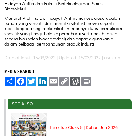
Hidayah Ariffin dari Fakulti Bioteknologi dan Sains
Biomolekul.
Menurut Prof. Ts. Dr. Hidayah Ariffin, nanoselulosa adalah
bahan yang versatil dan memiliki sifat istimewa seperti
kuat daripada segi mekanikal, mempunyai luas permukaan
spesifik yang tinggi, boleh diperbaharui serta boleh terurai
secara bio (boleh biodegradasi) dan dapat digunakan di
dalam pelbagai pembangunan produk industri
Date of Input: 15/03/2022 |
Updated: 15/03/2022 | asrizam
MEDIA SHARING
S
F
T
L
E
C
W
P
h
a
w
i
m
o
o
r
a
c
i
n
a
p
r
i
r
e
t
k
i
y
d
n
e
b
t
e
l
L
P
t
o
e
d
i
r
SEE ALSO
o
r
I
n
e
k
n
k
s
s
InnoHub Class 5 | Kohort Jun 2026