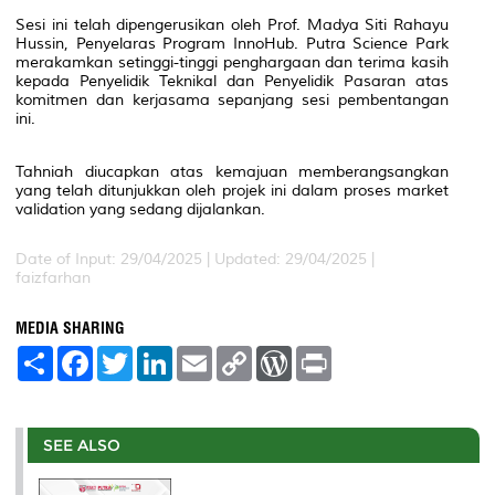
Sesi ini telah dipengerusikan oleh Prof. Madya Siti Rahayu
Hussin, Penyelaras Program InnoHub. Putra Science Park
merakamkan setinggi-tinggi penghargaan dan terima kasih
kepada Penyelidik Teknikal dan Penyelidik Pasaran atas
komitmen dan kerjasama sepanjang sesi pembentangan
ini.
Tahniah diucapkan atas kemajuan memberangsangkan
yang telah ditunjukkan oleh projek ini dalam proses market
validation yang sedang dijalankan.
Date of Input: 29/04/2025 |
Updated: 29/04/2025 |
faizfarhan
MEDIA SHARING
S
F
T
L
E
C
W
P
h
a
w
i
m
o
o
r
a
c
i
n
a
p
r
i
r
e
t
k
i
y
d
n
e
b
t
e
l
L
P
t
o
e
d
i
r
SEE ALSO
o
r
I
n
e
k
n
k
s