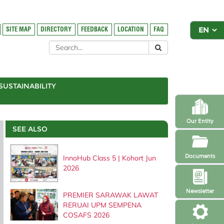
SITE MAP
DIRECTORY
FEEDBACK
LOCATION
FAQ
SUSTAINABILITY
Our Entity
SEE ALSO
Documents
InnoHub Class 5 | Kohort Jun
2026
Newsletter
PREMIER SARAWAK LAWAT
RERUAI UPM SEMPENA
COSAFS 2026