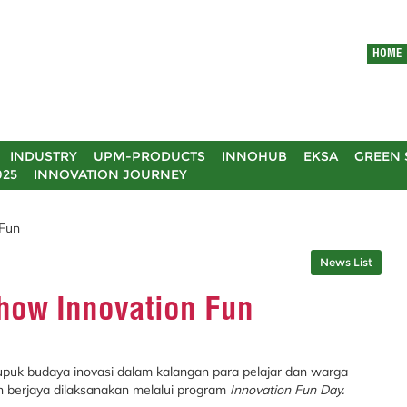
HOME
INDUSTRY
UPM-PRODUCTS
INNOHUB
EKSA
GREEN 
025
INNOVATION JOURNEY
 Fun
News List
Show Innovation Fun
uk budaya inovasi dalam kalangan para pelajar dan warga
 berjaya dilaksanakan melalui program
Innovation Fun Day.