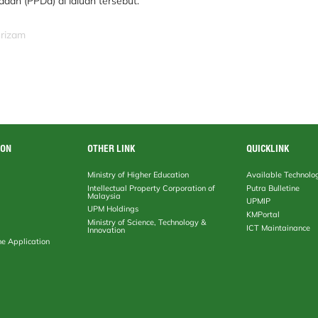
dah (PPDa) di laluan tersebut.
srizam
ION
OTHER LINK
QUICKLINK
Ministry of Higher Education
Available Technolo
Intellectual Property Corporation of
Putra Bulletine
Malaysia
UPMIP
UPM Holdings
KMPortal
Ministry of Science, Technology &
ICT Maintainance
Innovation
ne Application