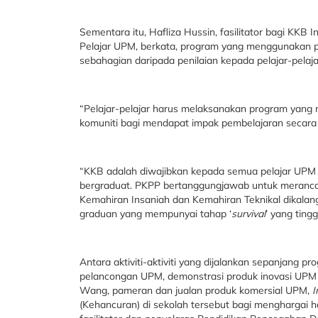
Sementara itu, Hafliza Hussin, fasilitator bagi KK
Pelajar UPM, berkata, program yang menggunakan pe
sebahagian daripada penilaian kepada pelajar-pela
“Pelajar-pelajar harus melaksanakan program yang 
komuniti bagi mendapat impak pembelajaran secara h
“KKB adalah diwajibkan kepada semua pelajar UPM 
bergraduat. PKPP bertanggungjawab untuk meranc
Kemahiran Insaniah dan Kemahiran Teknikal dikalanga
graduan yang mempunyai tahap ‘
survival
’ yang ting
Antara aktiviti-aktiviti yang dijalankan sepanjang p
pelancongan UPM, demonstrasi produk inovasi UPM y
Wang, pameran dan jualan produk komersial UPM,
I
(Kehancuran) di sekolah tersebut bagi menghargai ha