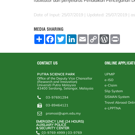
fasilitator dan penyelaras Pendidikan Pencegahan Da
Date of Input: 25/07/2019 |
Updated: 25/07/2019 | a
MEDIA SHARING
S
F
T
L
E
C
W
P
h
a
w
i
m
o
o
r
a
c
i
n
a
p
r
i
r
e
t
k
i
y
d
n
e
b
t
e
l
L
P
t
o
e
d
i
r
CONTACT US
ONLINE APPLICAT
o
r
I
n
e
k
n
k
s
PUTRA SCIENCE PARK
UPMIP
s
Office of the Deputy Vice Chancellor
e-ISO
(Research and Innovation)
Universiti Putra Malaysia
e-Claim
43400 Serdang, Selangor, Malaysia
Slip System
SISMAN System
03-97691294
Travel Abroad Onli
03-89464121
e-LPPTNA
promosi@upm.edu.my
EMERGENCY LINE (24 HOURS)
AUXILIARY POLICE
& SECURITY CENTER
03-9769 4999 | 03-9769