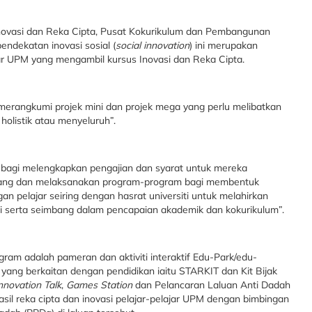
B Inovasi dan Reka Cipta, Pusat Kokurikulum dan Pembangunan
ndekatan inovasi sosial (
social innovation
) ini merupakan
jar UPM yang mengambil kursus Inovasi dan Reka Cipta.
merangkumi projek mini dan projek mega yang perlu melibatkan
olistik atau menyeluruh”.
bagi melengkapkan pengajian dan syarat untuk mereka
ang dan melaksanakan program-program bagi membentuk
n pelajar seiring dengan hasrat universiti untuk melahirkan
gi serta seimbang dalam pencapaian akademik dan kokurikulum”.
rogram adalah pameran dan aktiviti interaktif Edu-Park/edu-
ang berkaitan dengan pendidikan iaitu STARKIT dan Kit Bijak
nnovation Talk
,
Games Station
dan Pelancaran Laluan Anti Dadah
sil reka cipta dan inovasi pelajar-pelajar UPM dengan bimbingan