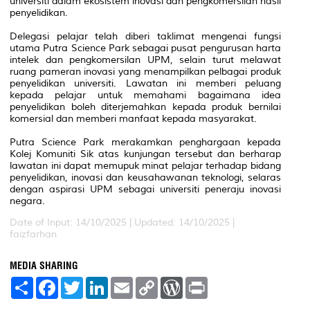
universiti dalam ekosistem inovasi dan pengkomersilan hasil
penyelidikan.
Delegasi pelajar telah diberi taklimat mengenai fungsi
utama Putra Science Park sebagai pusat pengurusan harta
intelek dan pengkomersilan UPM, selain turut melawat
ruang pameran inovasi yang menampilkan pelbagai produk
penyelidikan universiti. Lawatan ini memberi peluang
kepada pelajar untuk memahami bagaimana idea
penyelidikan boleh diterjemahkan kepada produk bernilai
komersial dan memberi manfaat kepada masyarakat.
Putra Science Park merakamkan penghargaan kepada
Kolej Komuniti Sik atas kunjungan tersebut dan berharap
lawatan ini dapat memupuk minat pelajar terhadap bidang
penyelidikan, inovasi dan keusahawanan teknologi, selaras
dengan aspirasi UPM sebagai universiti peneraju inovasi
negara.
Date of Input: 14/10/2025 |
Updated: 14/10/2025 |
faizfarhan
MEDIA SHARING
S
F
T
L
E
C
W
P
h
a
w
i
m
o
o
r
a
c
i
n
a
p
r
i