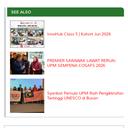
r
e
t
k
i
y
d
n
e
b
t
e
l
L
P
t
o
e
d
i
r
SEE ALSO
o
r
I
n
e
k
n
k
s
s
InnoHub Class 5 | Kohort Jun 2026
PREMIER SARAWAK LAWAT RERUAI
UPM SEMPENA COSAFS 2026
Syarikat Pemula UPM Raih Pengiktirafan
Tertinggi UNESCO di Busan