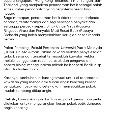
seperti Singapura, Hong Kong, Belanda, Timur Tengah, dan
Thailand, yang menjadikan penanaman betik sebagai salah
satu sumber pendapatan yang berpotensi besar bagi
negara.
Bagaimanapun, penanaman betik tidak terlepas daripada
cabaran, terutamanya dari segi serangan penyakit dan
serangga perosak seperti Bintik Cincin Virus (Papaya
Ringspot Virus) dan Penyakit Mati Rosot Betik (Papaya
Dieback) yang boleh menyebabkan kerugian besar kepada
petani.
Pakar Pomologi, Fakulti Pertanian, Universiti Putra Malaysia
(UPM), Dr. Md Aiman Takrim Zakaria berkata penyelesaian
terbaik serangan tersebut termasuklah kawalan vektor
melalui penggunaan racun perosak dan pengawalan
secara biologi menggunakan mikrob baik seperti Bacillus sp.
atau Trichoderma sp.
Katanya, tumbuhan ini kurang sesuai untuk di tanaman di
kawasan yang mengalami tiupan angin kencang kerana
pengakaran betik yang cetek akan menyebabkan pokok
mudah tumbang ditiup angin.
Oleh itu, kayu sokongan dan tanam pokok penampan perlu
dilakukan untuk mengurangkan kesan pokok betik daripada
angin kencang.