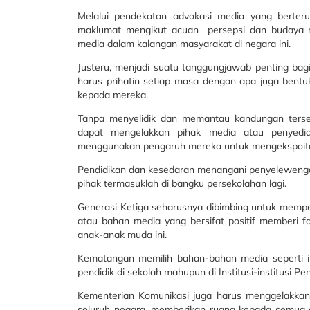
Melalui pendekatan advokasi media yang berter
maklumat mengikut acuan persepsi dan budaya m
media dalam kalangan masyarakat di negara ini.
Justeru, menjadi suatu tanggungjawab penting ba
harus prihatin setiap masa dengan apa juga ben
kepada mereka.
Tanpa menyelidik dan memantau kandungan terse
dapat mengelakkan pihak media atau penyed
menggunakan pengaruh mereka untuk mengekspoita
Pendidikan dan kesedaran menangani penyelewengan
pihak termasuklah di bangku persekolahan lagi.
Generasi Ketiga seharusnya dibimbing untuk mempe
atau bahan media yang bersifat positif memberi 
anak-anak muda ini.
Kematangan memilih bahan-bahan media seperti in
pendidik di sekolah mahupun di Institusi-institusi Pe
Kementerian Komunikasi juga harus menggelakkan 
seluruh negara, memberikan ruang kepada semua