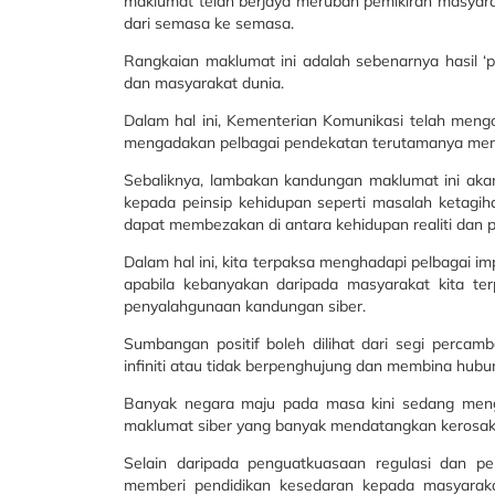
maklumat telah berjaya merubah pemikiran masyara
dari semasa ke semasa.
Rangkaian maklumat ini adalah sebenarnya hasil ‘
dan masyarakat dunia.
Dalam hal ini, Kementerian Komunikasi telah me
mengadakan pelbagai pendekatan terutamanya memb
Sebaliknya, lambakan kandungan maklumat ini aka
kepada peinsip kehidupan seperti masalah ketagihan
dapat membezakan di antara kehidupan realiti dan p
Dalam hal ini, kita terpaksa menghadapi pelbagai im
apabila kebanyakan daripada masyarakat kita te
penyalahgunaan kandungan siber.
Sumbangan positif boleh dilihat dari segi percam
infiniti atau tidak berpenghujung dan membina hu
Banyak negara maju pada masa kini sedang men
maklumat siber yang banyak mendatangkan kerosak
Selain daripada penguatkuasaan regulasi dan pe
memberi pendidikan kesedaran kepada masyarak