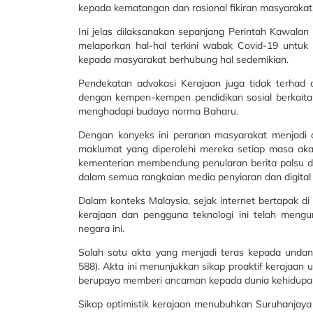
kepada kematangan dan rasional fikiran masyarakat
Ini jelas dilaksanakan sepanjang Perintah Kawal
melaporkan hal-hal terkini wabak Covid-19 untu
kepada masyarakat berhubung hal sedemikian.
Pendekatan advokasi Kerajaan juga tidak terhad 
dengan kempen-kempen pendidikan sosial berkaita
menghadapi budaya norma Baharu.
Dengan konyeks ini peranan masyarakat menjadi
maklumat yang diperolehi mereka setiap masa akan
kementerian membendung penularan berita palsu da
dalam semua rangkaian media penyiaran dan digital
Dalam konteks Malaysia, sejak internet bertapak di 
kerajaan dan pengguna teknologi ini telah men
negara ini.
Salah satu akta yang menjadi teras kepada undang
588). Akta ini menunjukkan sikap proaktif kerajaa
berupaya memberi ancaman kepada dunia kehidupan 
Sikap optimistik kerajaan menubuhkan Suruhanjaya