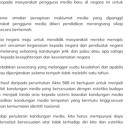
kepada masyarakat pengguna media baru di negara ini untuk
isme amalan penapisan maklumat media yang dipanggil
syarakat pengguna media diberi pendidikan merangsang sikap
secara berhemah.
apa negara maju untuk mendidik masyarakat mereka menapis
beri ancaman keganasan kepada negara dan pendiuduk negara
 melarang sebarang kandungan jelik dan palsu atau apa sahaja
kepada kesejahteraan dan keselamatan negara.
ebabkan seseorang yang melanggar suatu kesalahan dan apabila
tau dipenjarakan selama tempoh tidak melebihi satu tahun.
hasil daripada peruntukan Akta 588 ini bertujuan untuk menjadi
it kandungan media yang bersesuaian dengan estetika budaya
n menjadi tanda aras kepada sistem kawalan kandungan media
silkan kandungan media tempatan yang bermutu tinggi,sesuai
n kemurniaan identiti nasional.
adap penularan kandungan media, kita harus mempunyai daya
rsebut bersesuaian atai tidak terhadap diri kita dan estetika