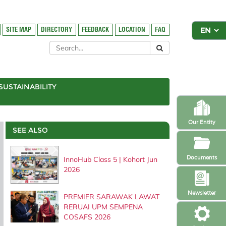
SITE MAP
DIRECTORY
FEEDBACK
LOCATION
FAQ
SUSTAINABILITY
Our Entity
SEE ALSO
Documents
InnoHub Class 5 | Kohort Jun
2026
Newsletter
PREMIER SARAWAK LAWAT
RERUAI UPM SEMPENA
COSAFS 2026