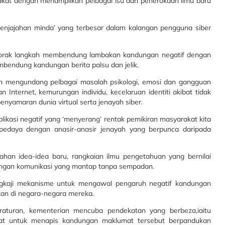
kat dengan menampilkan pelbagai isu dan penerokaan ilmu baru
penjajahan minda’ yang terbesar dalam kalangan pengguna siber
ngorak langkah membendung lambakan kandungan negatif dengan
endung kandungan berita palsu dan jelik.
n mengundang pelbagai masalah psikologi, emosi dan gangguan
 Internet, kemurungan individu, kecelaruan identiti akibat tidak
enyamaran dunia virtual serta jenayah siber.
plikasi negatif yang ‘menyerang’ rentak pemikiran masyarakat kita
rpedaya dengan anasir-anasir jenayah yang berpunca daripada
bahan idea-idea baru, rangkaian ilmu pengetahuan yang bernilai
bungan komunikasi yang mantap tanpa sempadan.
gkaji mekanisme untuk mengawal pengaruh negatif kandungan
an di negara-negara mereka.
raturan, kementerian mencuba pendekatan yang berbeza,iaitu
at untuk menapis kandungan maklumat tersebut berpandukan