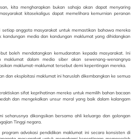
usan, kita mengharapkan bukan sahaja akan dapat menyaring
asyarakat kitasekaligus dapat memelihara kemurnian peranan
gi setiap anggota masyarakat untuk memastikan bahawa mereka
tuk kandungan media dan kandungan maklumat yang dihidangkan
but boleh mendatangkan kemudaratan kepada masyarakat. Ini
ia maklumat dalam media siber akan sewenang-wenangnya
sikan maklumat-maklumat tersebut demi kepentingan mereka.
 dan eksploitasi maklumat ini haruslah dikembangkan ke semua
raktiskan sifat keprihatinan mereka untuk memilih bahan bacaan
faedah dan mengekalkan unsur moral yang baik dalam kalangam
i seharusnya dikongsikan bersama ahli keluarga dan golongan
ngajian Tinggi negara.
program advokasi pendidikan maklumat ini secara konsisten di
 anggota masyarakat untuk memahami kepentingan memperoleh