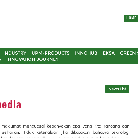
HOME
INDUSTRY
UPM-PRODUCTS
INNOHUB
EKSA
GREEN 
5
INNOVATION JOURNEY
News List
media
n maklumat menguasai kebanyakan apa yang kita rancang dan
seharian. Tidak keterlaluan jika dikatakan bahawa teknologi