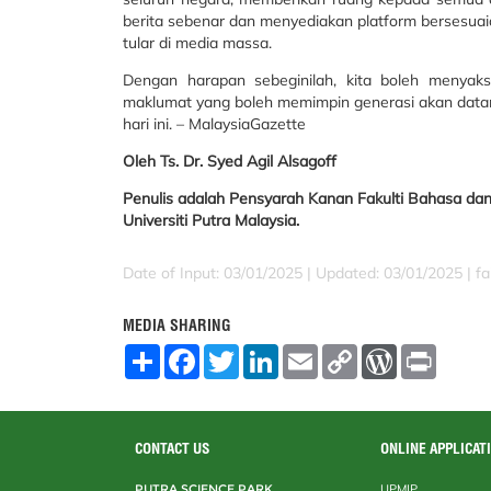
berita sebenar dan menyediakan platform bersesua
tular di media massa.
Dengan harapan sebeginilah, kita boleh menyak
maklumat yang boleh memimpin generasi akan data
hari ini. – MalaysiaGazette
Oleh Ts. Dr. Syed Agil Alsagoff
Penulis adalah Pensyarah Kanan Fakulti Bahasa da
Universiti Putra Malaysia.
Date of Input: 03/01/2025 |
Updated: 03/01/2025 | fa
MEDIA SHARING
S
F
T
L
E
C
W
P
h
a
w
i
m
o
o
r
a
c
i
n
a
p
r
i
r
e
t
k
i
y
d
n
e
b
t
e
l
L
P
t
o
e
d
i
r
CONTACT US
ONLINE APPLICAT
o
r
I
n
e
k
n
k
s
PUTRA SCIENCE PARK
UPMIP