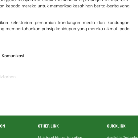
ian kepada mereka untuk memeriksa kesahihan berita-berita yang
sikan kelestarian pemurnian kandungan media dan kandungan
ng mempertahankan prinsip kehidupan yang mereka nikmati pada
n Komunikasi
izfarhan
ION
OTHER LINK
QUICKLINK
Ministry of Higher Education
Available Technolo