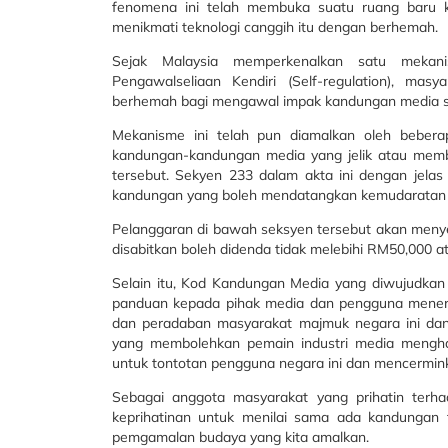
fenomena ini telah membuka suatu ruang baru 
menikmati teknologi canggih itu dengan berhemah.
Sejak Malaysia memperkenalkan satu mekan
Pengawalseliaan Kendiri (Self-regulation), ma
berhemah bagi mengawal impak kandungan media 
Mekanisme ini telah pun diamalkan oleh beber
kandungan-kandungan media yang jelik atau mem
tersebut. Sekyen 233 dalam akta ini dengan jelas
kandungan yang boleh mendatangkan kemudaratan 
Pelanggaran di bawah seksyen tersebut akan meny
disabitkan boleh didenda tidak melebihi RM50,000 a
Selain itu, Kod Kandungan Media yang diwujudkan 
panduan kepada pihak media dan pengguna menerb
dan peradaban masyarakat majmuk negara ini da
yang membolehkan pemain industri media mengha
untuk tontotan pengguna negara ini dan mencerminka
Sebagai anggota masyarakat yang prihatin terh
keprihatinan untuk menilai sama ada kandungan te
pemgamalan budaya yang kita amalkan.