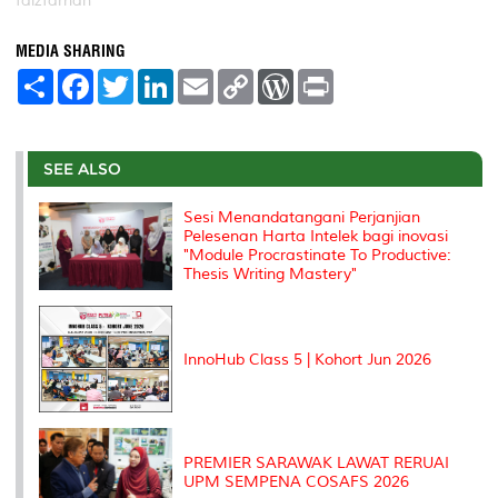
faizfarhan
MEDIA SHARING
S
F
T
L
E
C
W
P
h
a
w
i
m
o
o
r
a
c
i
n
a
p
r
i
r
e
t
k
i
y
d
n
e
b
t
e
l
L
P
t
o
e
d
i
r
SEE ALSO
o
r
I
n
e
k
n
k
s
Sesi Menandatangani Perjanjian
s
Pelesenan Harta Intelek bagi inovasi
"Module Procrastinate To Productive:
Thesis Writing Mastery"
InnoHub Class 5 | Kohort Jun 2026
PREMIER SARAWAK LAWAT RERUAI
UPM SEMPENA COSAFS 2026