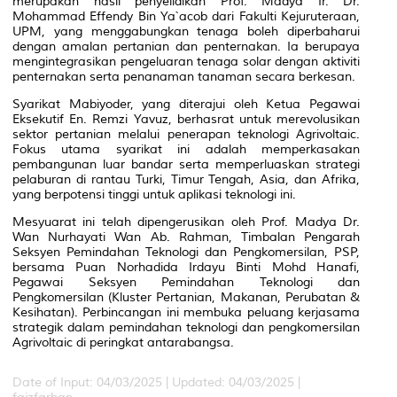
merupakan hasil penyelidikan Prof. Madya Ir. Dr.
Mohammad Effendy Bin Ya`acob dari Fakulti Kejuruteraan,
UPM, yang menggabungkan tenaga boleh diperbaharui
dengan amalan pertanian dan penternakan. Ia berupaya
mengintegrasikan pengeluaran tenaga solar dengan aktiviti
penternakan serta penanaman tanaman secara berkesan.
Syarikat Mabiyoder, yang diterajui oleh Ketua Pegawai
Eksekutif En. Remzi Yavuz, berhasrat untuk merevolusikan
sektor pertanian melalui penerapan teknologi Agrivoltaic.
Fokus utama syarikat ini adalah memperkasakan
pembangunan luar bandar serta memperluaskan strategi
pelaburan di rantau Turki, Timur Tengah, Asia, dan Afrika,
yang berpotensi tinggi untuk aplikasi teknologi ini.
Mesyuarat ini telah dipengerusikan oleh Prof. Madya Dr.
Wan Nurhayati Wan Ab. Rahman, Timbalan Pengarah
Seksyen Pemindahan Teknologi dan Pengkomersilan, PSP,
bersama Puan Norhadida Irdayu Binti Mohd Hanafi,
Pegawai Seksyen Pemindahan Teknologi dan
Pengkomersilan (Kluster Pertanian, Makanan, Perubatan &
Kesihatan). Perbincangan ini membuka peluang kerjasama
strategik dalam pemindahan teknologi dan pengkomersilan
Agrivoltaic di peringkat antarabangsa.
Date of Input: 04/03/2025 |
Updated: 04/03/2025 |