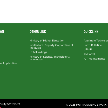
ION
OTHER LINK
QUICKLINK
Ministry of Higher Education
Available Technolo
Intellectual Property Corporation of
Putra Bulletine
Malaysia
UPMIP
UPM Holdings
KMPortal
Ministry of Science, Technology &
ICT Maintainance
Innovation
ne Application
curity Statement
© 2026 PUTRA SCIENCE PARK