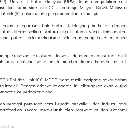
P), Universiti Putra Malaysia (UPM) telah mengadakan sesi
asi dan Komersialisasi (ICC), Lembaga Minyak Sawit Malaysia
ntelek (IP) dalam usaha pengkomersilan teknologi.
a dalam pengurusan hak harta intelek yang berkaitan dengan
 untuk dikomersialkan. Antara aspek utama yang dibincangkan
dungan paten, serta mekanisme pelesenan yang boleh memberi
emperkasakan ekosistem inovasi dengan memastikan hasil
uk atau teknologi yang boleh memberi impak kepada industri,
.
i PSP UPM dan Unit ICC MPOB, yang terdiri daripada pakar dalam
a intelek. Dengan adanya kolaborasi ini, diharapkan akan wujud
empatan ke peringkat global.
 sebagai pemudah cara kepada penyelidik dan industri bagi
 dimanfaatkan secara menyeluruh oleh masyarakat dan ekonomi
izfarhan