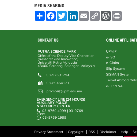
MEDIA SHARING
S
F
T
L
E
C
W
P
h
a
w
i
m
o
o
r
a
c
i
n
a
p
r
i
r
e
t
k
i
y
d
n
e
b
t
e
l
L
P
t
o
e
d
i
r
CONTACT US
ONLINE APPLICAT
o
r
I
n
e
k
n
k
s
PUTRA SCIENCE PARK
UPMIP
s
Office of the Deputy Vice Chancellor
e-ISO
(Research and Innovation)
Universiti Putra Malaysia
e-Claim
43400 Serdang, Selangor, Malaysia
Slip System
SISMAN System
03-97691294
Travel Abroad Onli
03-89464121
e-LPPTNA
promosi@upm.edu.my
EMERGENCY LINE (24 HOURS)
AUXILIARY POLICE
& SECURITY CENTER
03-9769 4999 | 03-9769
1399
03-9769 1999
Privacy Statement
Copyright
RSS
Disclaimer
Help
Se