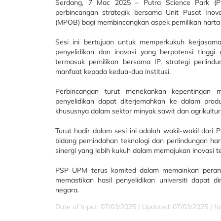
Serdang, 7 Mac 2025 – Putra Science Park (PS
perbincangan strategik bersama Unit Pusat Inov
(MPOB) bagi membincangkan aspek pemilikan harta i
Sesi ini bertujuan untuk memperkukuh kerjasam
penyelidikan dan inovasi yang berpotensi tinggi
termasuk pemilikan bersama IP, strategi perlin
manfaat kepada kedua-dua institusi.
Perbincangan turut menekankan kepentingan m
penyelidikan dapat diterjemahkan ke dalam prod
khususnya dalam sektor minyak sawit dan agrikultur
Turut hadir dalam sesi ini adalah wakil-wakil dar
bidang pemindahan teknologi dan perlindungan hart
sinergi yang lebih kukuh dalam memajukan inovasi t
PSP UPM terus komited dalam memainkan peranan
memastikan hasil penyelidikan universiti dapat
negara.
Date of Input: 07/03/2025 |
Updated: 07/03/2025 | fa