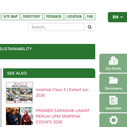
SITE MAP
DIRECTORY
FEEDBACK
LOCATION
FAQ
SUSTAINABILITY
Our Entity
SEE ALSO
Documents
InnoHub Class 5 | Kohort Jun
2026
Newsletter
PREMIER SARAWAK LAWAT
RERUAI UPM SEMPENA
COSAFS 2026