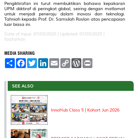
Pengiktirafan ini turut membuktikan bahawa kepakaran
UPM diiktiraf di peringkat global, seiring dengan matlamat
untuk menjadi peneraju dalam inovasi dan teknologi.
Tahniah kepada Prof. Dr. Samsilah Roslan atas pencapaian
luar biasa ini.
Date of Input: 07/03/2025 |
Updated: 07/03/2025 |
faizfarhan
MEDIA SHARING
S
F
T
L
E
C
W
P
h
a
w
i
m
o
o
r
a
c
i
n
a
p
r
i
r
e
t
k
i
y
d
n
e
b
t
e
l
L
P
t
o
e
d
i
r
SEE ALSO
o
r
I
n
e
k
n
k
s
s
InnoHub Class 5 | Kohort Jun 2026