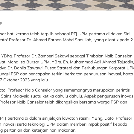
SP
r hati kerana telah terpilih sebagai PTJ UPM pertama di dalam Siri
to' Profesor Dr. Ahmad Farhan Mohd Sadullah, yang dilantik pada 2
YBhg. Profesor Dr. Zamberi Sekawi sebagai Timbalan Naib Canselor
iahwati Mohd Isa Bursar UPM, YBrs. En. Muhammad Adil Ahmad Tajuddin,
ya Dr. Dahlia Zawawi, Pusat Strategi dan Perhubungan Korporat UP
ngsi PSP dan pencapaian terkini berkaitan pengurusan inovasi, harta
7 Oktober 2023 yang lalu.
ato' Profesor Naib Canselor yang sememangnya merupakan perintis
i Sains Malaysia suatu ketika dahulu dahulu. Aspek pengurusan inovas
Profesor Naib Canselor telah dikongsikan bersama warga PSP dan
 PTJ pertama di dalam siri jelajah lawatan rasmi YBhg. Dato' Profesor
n inovasi serta teknologi UPM dalam memberi impak positif kepada
ng pertanian dan keterjaminan makanan.