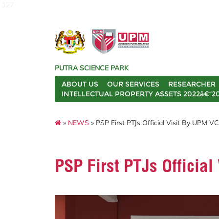
127
PUTRA SCIENCE PARK
ABOUT US
OUR SERVICES
RESEARCHER
INTELLECTUAL PROPERTY ASSETS 2022â€“2
»
NEWS
» PSP First PTJs Official Visit By UPM VC
PSP First PTJs Official