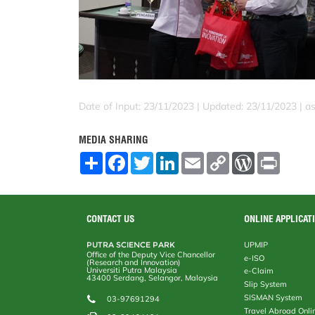
Date of Input: 23/11/2023 |
Updated: 23/11/2023 | a
MEDIA SHARING
S
F
T
L
E
C
W
P
h
a
w
i
m
o
o
r
a
c
i
n
a
p
r
i
r
e
t
k
i
y
d
n
e
b
t
e
l
L
P
t
o
e
d
i
r
CONTACT US
ONLINE APPLICAT
o
r
I
n
e
k
n
k
s
PUTRA SCIENCE PARK
UPMIP
s
Office of the Deputy Vice Chancellor
e-ISO
(Research and Innovation)
Universiti Putra Malaysia
e-Claim
43400 Serdang, Selangor, Malaysia
Slip System
SISMAN System
03-97691294
Travel Abroad Onli