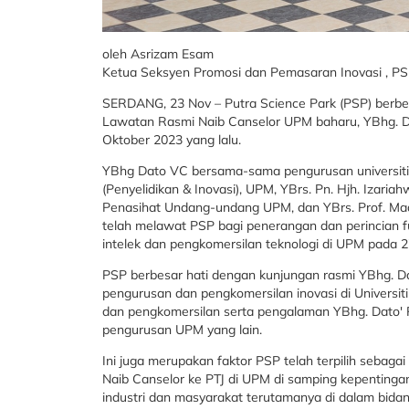
oleh Asrizam Esam
Ketua Seksyen Promosi dan Pemasaran Inovasi , P
SERDANG, 23 Nov – Putra Science Park (PSP) berbesa
Lawatan Rasmi Naib Canselor UPM baharu, YBhg. Da
Oktober 2023 yang lalu.
YBhg Dato VC bersama-sama pengurusan universiti 
(Penyelidikan & Inovasi), UPM, YBrs. Pn. Hjh. Izar
Penasihat Undang-undang UPM, dan YBrs. Prof. Mad
telah melawat PSP bagi penerangan dan perincian fu
intelek dan pengkomersilan teknologi di UPM pada 2
PSP berbesar hati dengan kunjungan rasmi YBhg. D
pengurusan dan pengkomersilan inovasi di Universit
dan pengkomersilan serta pengalaman YBhg. Dato' 
pengurusan UPM yang lain.
Ini juga merupakan faktor PSP telah terpilih sebagai
Naib Canselor ke PTJ di UPM di samping kepentinga
industri dan masyarakat terutamanya di dalam bida