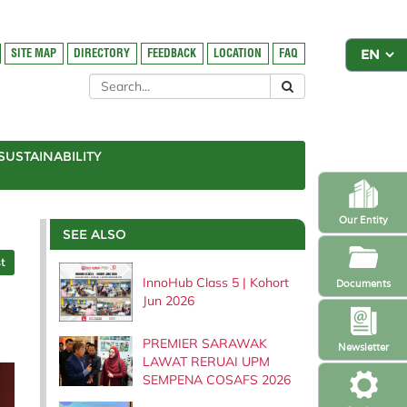
SITE MAP
DIRECTORY
FEEDBACK
LOCATION
FAQ
SUSTAINABILITY
Our Entity
SEE ALSO
t
InnoHub Class 5 | Kohort
Documents
Jun 2026
PREMIER SARAWAK
Newsletter
LAWAT RERUAI UPM
SEMPENA COSAFS 2026