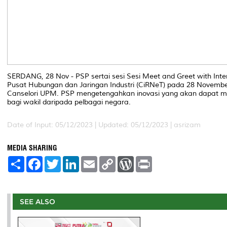
SERDANG, 28 Nov - PSP sertai sesi Sesi Meet and Greet with Int
Pusat Hubungan dan Jaringan Industri (CiRNeT) pada 28 Novemb
Canselori UPM. PSP mengetengahkan inovasi yang akan dapat me
bagi wakil daripada pelbagai negara.
Date of Input: 05/12/2023 |
Updated: 05/12/2023 | asrizam
MEDIA SHARING
S
F
T
L
E
C
W
P
h
a
w
i
m
o
o
r
a
c
i
n
a
p
r
i
r
e
t
k
i
y
d
n
e
b
t
e
l
L
P
t
o
e
d
i
r
SEE ALSO
o
r
I
n
e
k
n
k
s
s