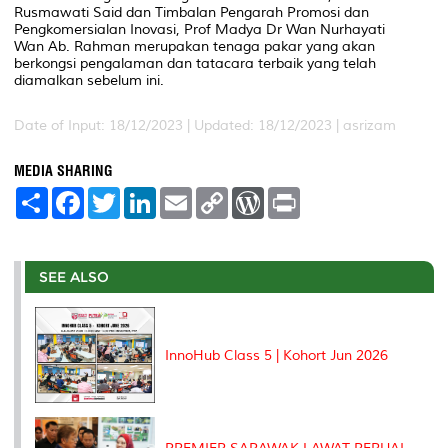
Rusmawati Said dan Timbalan Pengarah Promosi dan
Pengkomersialan Inovasi, Prof Madya Dr Wan Nurhayati
Wan Ab. Rahman merupakan tenaga pakar yang akan
berkongsi pengalaman dan tatacara terbaik yang telah
diamalkan sebelum ini.
Date of Input: 18/12/2023 |
Updated: 18/12/2023 | asrizam
MEDIA SHARING
S
F
T
L
E
C
W
P
h
a
w
i
m
o
o
r
a
c
i
n
a
p
r
i
r
e
t
k
i
y
d
n
e
b
t
e
l
L
P
t
o
e
d
i
r
SEE ALSO
o
r
I
n
e
k
n
k
s
s
InnoHub Class 5 | Kohort Jun 2026