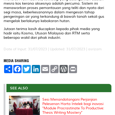
mesra kos kerana aksesnya adalah percuma. Sistem ini
menawarkan proses pemantauan yang teliti dan nyata dari
segi masa, keberkesanannya dalam mengesan tahap
pengeringan air yang terkandung di bawah tanah sekali gus
mengelak berlakunya kebakaran hutan.
Jutaan terima kasih diucapkan kepada pihak media yang
hadir iaitu Kosmo, Utusan Malaysia dan RTM serta
beberapa wakil dari pihak industri.
Date of Input: 31/07/2023 |
Updated: 31/07/2023 | asrizam
MEDIA SHARING
S
F
T
L
E
C
W
P
h
a
w
i
m
o
o
r
a
c
i
n
a
p
r
i
r
e
t
k
i
y
d
n
e
b
t
e
l
L
P
t
o
e
d
i
r
SEE ALSO
o
r
I
n
e
k
n
k
s
Sesi Menandatangani Perjanjian
s
Pelesenan Harta Intelek bagi inovasi
"Module Procrastinate To Productive:
Thesis Writing Mastery"