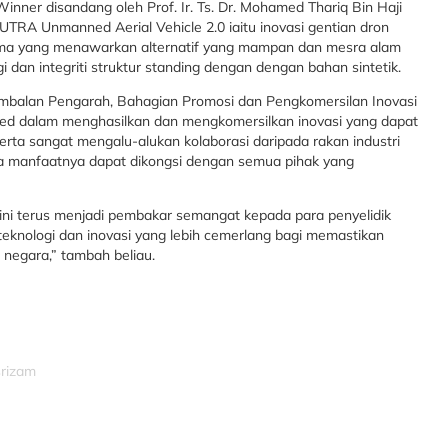
inner disandang oleh Prof. Ir. Ts. Dr. Mohamed Thariq Bin Haji
TRA Unmanned Aerial Vehicle 2.0 iaitu inovasi gentian dron
ma yang menawarkan alternatif yang mampan dan mesra alam
 dan integriti struktur standing dengan dengan bahan sintetik.
mbalan Pengarah, Bahagian Promosi dan Pengkomersilan Inovasi
ed dalam menghasilkan dan mengkomersilkan inovasi yang dapat
ta sangat mengalu-alukan kolaborasi daripada rakan industri
a manfaatnya dapat dikongsi dengan semua pihak yang
ini terus menjadi pembakar semangat kepada para penyelidik
nologi dan inovasi yang lebih cemerlang bagi memastikan
 negara,” tambah beliau.
srizam