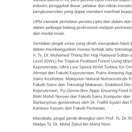
industri, penggubal dasar, pelabur dan rakan inovat
pengkomersilan yang dapat memberi manfaat kepad
UPM menarik perhatian pereka cipta dari dalam dan
dalam pelbagai bidang profesional meliputi pertani
dan modal insan.
Sembilan pingat emas yang diraih merupakan hasil da
dalam membangunkan inovasi terbaik iaitu teknolog
Ir. Ts. Dr. Mohamed Thariq Bin Haji Hameed Sultan 
Level (GWL) for Tropical Peatland Forest Using Machin
Kejuruteraan, Ultra Low Speed Wind Turbine for Onsh
Ahmad dari Fakulti Kejuruteraan, Putra Amazing Agar
Sains Kesihatan, Malaysian Natural Nutraceuticals fo
Fakulti Sains dan Teknologi Makanan, Stabilized Elec
Kejuruteraan, Try-Gonna Bee Apps: Ensuring Food S
Binti Mohd. Norowi dari Fakulti Sains Komputer dan
Barbonymus gonionotus) oleh Dr. Fadhil Syukri dari 
Kartinee Kassim dari Fakulti Pertanian.
Manakala, pingat perak dirangkul oleh Prof. Ts. Dr. 
Madya Ts. Dr. Mohd Zairul bin Mohd Noor.