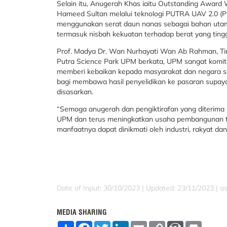
Selain itu, Anugerah Khas iaitu Outstanding Award W
Hameed Sultan melalui teknologi PUTRA UAV 2.0 (PU
menggunakan serat daun nanas sebagai bahan uta
termasuk nisbah kekuatan terhadap berat yang tinggi
Prof. Madya Dr. Wan Nurhayati Wan Ab Rahman, Ti
Putra Science Park UPM berkata, UPM sangat komit
memberi kebaikan kepada masyarakat dan negara ser
bagi membawa hasil penyelidikan ke pasaran supay
disasarkan.
“Semoga anugerah dan pengiktirafan yang diterima 
UPM dan terus meningkatkan usaha pembangunan tek
manfaatnya dapat dinikmati oleh industri, rakyat dan
Date of Input: 30/10/2023 |
Updated: 23/11/2023 | a
MEDIA SHARING
S
F
T
L
E
C
W
P