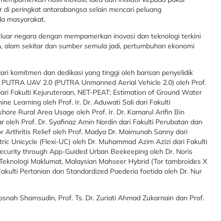
or di peringkat antarabangsa selain mencari peluang
a masyarakat.
 luar negara dengan mempamerkan inovasi dan teknologi terkini
an, alam sekitar dan sumber semula jadi, pertumbuhan ekonomi
ri komitmen dan dedikasi yang tinggi oleh barisan penyelidik
i PUTRA UAV 2.0 (PUTRA Unmanned Aerial Vehicle 2.0) oleh Prof.
dari Fakulti Kejuruteraan, NET-PEAT: Estimation of Ground Water
e Learning oleh Prof. Ir. Dr. Aduwati Sali dari Fakulti
ore Rural Area Usage oleh Prof. Ir. Dr. Kamarul Arifin Bin
 oleh Prof. Dr. Syafinaz Amin Nordin dari Fakulti Perubatan dan
r Arthritis Relief oleh Prof. Madya Dr. Maimunah Sanny dari
tric Unicycle (Flexi-UC) oleh Dr. Muhammad Azim Azizi dari Fakulti
ecurity through App-Guided Urban Beekeeping oleh Dr. Noris
 Teknologi Maklumat, Malaysian Mahseer Hybrid (Tor tambroides X
Fakulti Pertanian dan Standardized Paederia foetida oleh Dr. Nur
Rosnah Shamsudin, Prof. Ts. Dr. Zuriati Ahmad Zukarnain dan Prof.