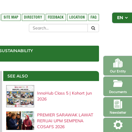
SITE MAP
DIRECTORY
FEEDBACK
LOCATION
FAQ
SUSTAINABILITY
Our Entity
SEE ALSO
Documents
InnoHub Class 5 | Kohort Jun
2026
Newsletter
PREMIER SARAWAK LAWAT
RERUAI UPM SEMPENA
COSAFS 2026