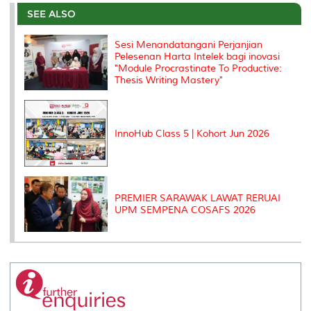
e
b
t
e
l
L
P
t
o
e
d
i
r
SEE ALSO
o
r
I
n
e
k
n
k
s
Sesi Menandatangani Perjanjian
s
Pelesenan Harta Intelek bagi inovasi
"Module Procrastinate To Productive:
Thesis Writing Mastery"
InnoHub Class 5 | Kohort Jun 2026
PREMIER SARAWAK LAWAT RERUAI
UPM SEMPENA COSAFS 2026