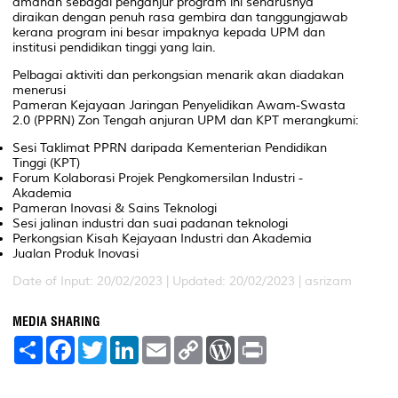
amanah sebagai penganjur program ini seharusnya
diraikan dengan penuh rasa gembira dan tanggungjawab
kerana program ini besar impaknya kepada UPM dan
institusi pendidikan tinggi yang lain.
Pelbagai aktiviti dan perkongsian menarik akan diadakan
menerusi
Pameran Kejayaan Jaringan Penyelidikan Awam-Swasta
2.0 (PPRN) Zon Tengah anjuran UPM dan KPT merangkumi:
Sesi Taklimat PPRN daripada Kementerian Pendidikan
Tinggi (KPT)
Forum Kolaborasi Projek Pengkomersilan Industri -
Akademia
Pameran Inovasi & Sains Teknologi
Sesi jalinan industri dan suai padanan teknologi
Perkongsian Kisah Kejayaan Industri dan Akademia
Jualan Produk Inovasi
Date of Input: 20/02/2023 |
Updated: 20/02/2023 | asrizam
MEDIA SHARING
S
F
T
L
E
C
W
P
h
a
w
i
m
o
o
r
a
c
i
n
a
p
r
i
r
e
t
k
i
y
d
n