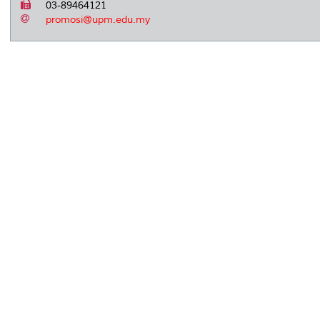
03-89464121
promosi@upm.edu.my