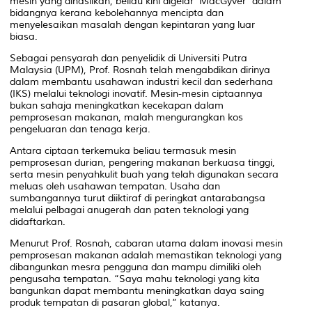
mesin yang dihasilkan, beliau kini digelar ‘MacGyver’ dalam
bidangnya kerana kebolehannya mencipta dan
menyelesaikan masalah dengan kepintaran yang luar
biasa.
Sebagai pensyarah dan penyelidik di Universiti Putra
Malaysia (UPM), Prof. Rosnah telah mengabdikan dirinya
dalam membantu usahawan industri kecil dan sederhana
(IKS) melalui teknologi inovatif. Mesin-mesin ciptaannya
bukan sahaja meningkatkan kecekapan dalam
pemprosesan makanan, malah mengurangkan kos
pengeluaran dan tenaga kerja.
Antara ciptaan terkemuka beliau termasuk mesin
pemprosesan durian, pengering makanan berkuasa tinggi,
serta mesin penyahkulit buah yang telah digunakan secara
meluas oleh usahawan tempatan. Usaha dan
sumbangannya turut diiktiraf di peringkat antarabangsa
melalui pelbagai anugerah dan paten teknologi yang
didaftarkan.
Menurut Prof. Rosnah, cabaran utama dalam inovasi mesin
pemprosesan makanan adalah memastikan teknologi yang
dibangunkan mesra pengguna dan mampu dimiliki oleh
pengusaha tempatan. “Saya mahu teknologi yang kita
bangunkan dapat membantu meningkatkan daya saing
produk tempatan di pasaran global,” katanya.