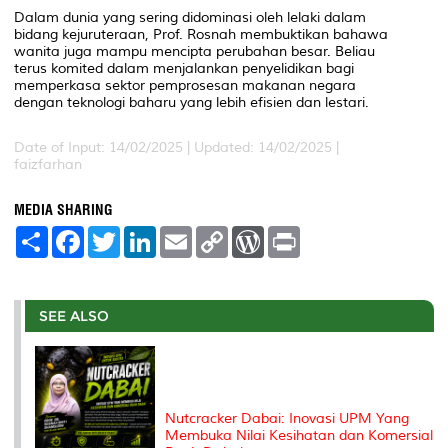
Dalam dunia yang sering didominasi oleh lelaki dalam
bidang kejuruteraan, Prof. Rosnah membuktikan bahawa
wanita juga mampu mencipta perubahan besar. Beliau
terus komited dalam menjalankan penyelidikan bagi
memperkasa sektor pemprosesan makanan negara
dengan teknologi baharu yang lebih efisien dan lestari.
Date of Input: 14/02/2025 | Updated: 14/02/2025 |
faizfarhan
MEDIA SHARING
S
F
T
L
E
C
W
P
h
a
w
i
m
o
o
r
a
c
i
n
a
p
r
i
r
e
t
k
i
y
d
n
e
b
t
e
l
L
P
t
o
e
d
i
r
SEE ALSO
o
r
I
n
e
k
n
k
s
s
Nutcracker Dabai: Inovasi UPM Yang
Membuka Nilai Kesihatan dan Komersial