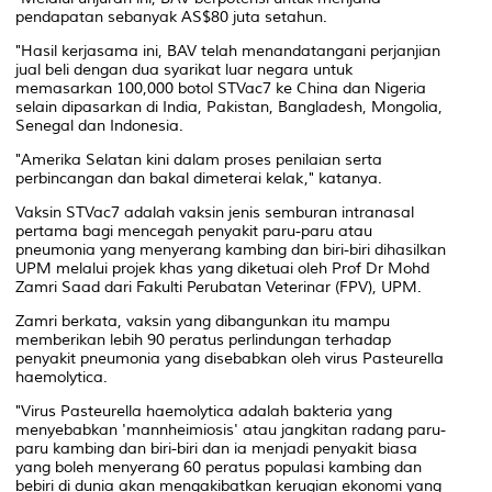
pendapatan sebanyak AS$80 juta setahun.
"Hasil kerjasama ini, BAV telah menandatangani perjanjian
jual beli dengan dua syarikat luar negara untuk
memasarkan 100,000 botol STVac7 ke China dan Nigeria
selain dipasarkan di India, Pakistan, Bangladesh, Mongolia,
Senegal dan Indonesia.
"Amerika Selatan kini dalam proses penilaian serta
perbincangan dan bakal dimeterai kelak," katanya.
Vaksin STVac7 adalah vaksin jenis semburan intranasal
pertama bagi mencegah penyakit paru-paru atau
pneumonia yang menyerang kambing dan biri-biri dihasilkan
UPM melalui projek khas yang diketuai oleh Prof Dr Mohd
Zamri Saad dari Fakulti Perubatan Veterinar (FPV), UPM.
Zamri berkata, vaksin yang dibangunkan itu mampu
memberikan lebih 90 peratus perlindungan terhadap
penyakit pneumonia yang disebabkan oleh virus Pasteurella
haemolytica.
"Virus Pasteurella haemolytica adalah bakteria yang
menyebabkan 'mannheimiosis' atau jangkitan radang paru-
paru kambing dan biri-biri dan ia menjadi penyakit biasa
yang boleh menyerang 60 peratus populasi kambing dan
bebiri di dunia akan mengakibatkan kerugian ekonomi yang