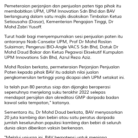
Pemeteraian perjanjian dan penjualan paten tiga pihak itu
membabitkan UPM, UPM Innovation Sdn Bhd dan BAV
berlangsung dalam satu majlis disaksikan Timbalan Ketua
Setiausaha (Dasar), Kementerian Pengajian Tinggi, Dr
Mohd Zabri Yusoff.
Turut hadir bagi menyempurnakan sesi penjualan paten itu
antaranya Naib Canselor UPM, Prof Dr Mohd Roslan
Sulaiman; Pengerusi BIO-Angle VACS Sdn Bhd, Datuk Dr
Mohd Daud Bakar dan Ketua Pegawai Eksekutif Kumpulan
UPM Innovations Sdn Bhd, Azrul Reza Aziz.
Mohd Roslan berkata, permeteraian Perjanjian Penjualan
Paten kepada pihak BAV itu adalah nilai jualan
pengkomersilan tertinggi yang dicapai oleh UPM setakat ini.
Ia telah pun 80 peratus siap dan dijangka beroperasi
sepenuhnya menjelang suku terakhir 2022 selepas
mendapat persijilan dan akreditasi GMP daripada badan
kawal selia tempatan," katanya.
Sementara itu, Dr Mohd Daud berkata, BAV menyasarkan
20 juta kambing dan bebiri atau satu peratus daripada
jumlah keseluruhan populasi kambing dan bebiri di seluruh
dunia akan diberikan vaksin berkenaan.
"Melalui unjuran ini, BAV berpotensi untuk menjana