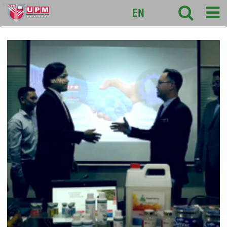
sciencepark
EN